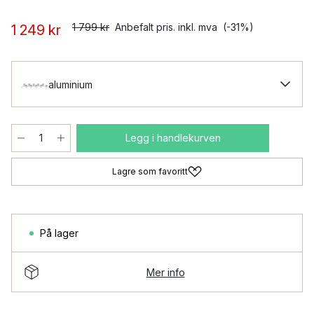
1 799 kr
Anbefalt pris. inkl. mva
(-31%)
1 249 kr
aluminium
Legg i handlekurven
Lagre som favoritt
På lager
Mer info