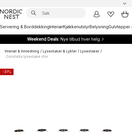
Servering & Borddekking
Interiør
Kjøkkenutstyr
Belysning
Gulvtepper 
Weekend Deals
: Nye tilbud hver helg
Interiør & Innredning
/
Lysestaker & Lykter
/
Lysestaker
/
Constella lysestake stor
-31%