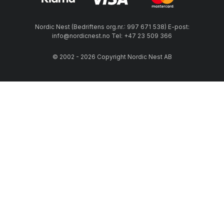
Nordic Nest (Bedriftens org.nr.: 997 671 538) E-post:
info@nordicnest.no Tel: +47 23 509 366
© 2002 - 2026 Copyright Nordic Nest AB