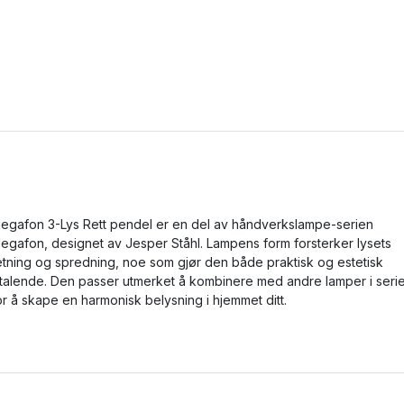
egafon 3-Lys Rett pendel er en del av håndverkslampe-serien
egafon, designet av Jesper Ståhl. Lampens form forsterker lysets
etning og spredning, noe som gjør den både praktisk og estetisk
iltalende. Den passer utmerket å kombinere med andre lamper i seri
or å skape en harmonisk belysning i hjemmet ditt.