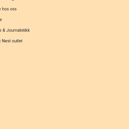
 hos oss
te
 & Journalistikk
 Nest outlet