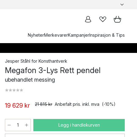
Nyheter
Merkevarer
Kampanjer
Inspirasjon & Tips
Jesper Ståhl
for
Konsthantverk
Megafon 3-Lys Rett pendel
ubehandlet messing ​
21 815 kr
Anbefalt pris. inkl. mva
(-10%)
19 629 kr
Legg i handlekurven