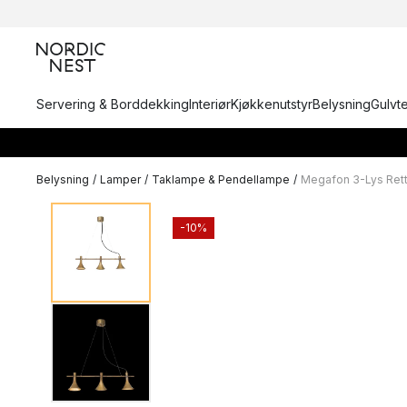
Servering & Borddekking
Interiør
Kjøkkenutstyr
Belysning
Gulvt
Belysning
/
Lamper
/
Taklampe & Pendellampe
/
Megafon 3-Lys Ret
-10%