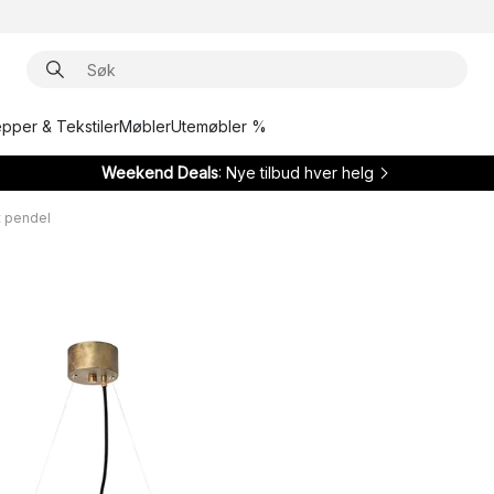
epper & Tekstiler
Møbler
Utemøbler %
Weekend Deals
: Nye tilbud hver helg
t pendel