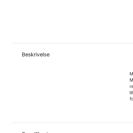
Beskrivelse
M
M
r
t
f