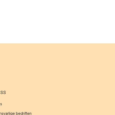
OSS
s
svarlige bedriften