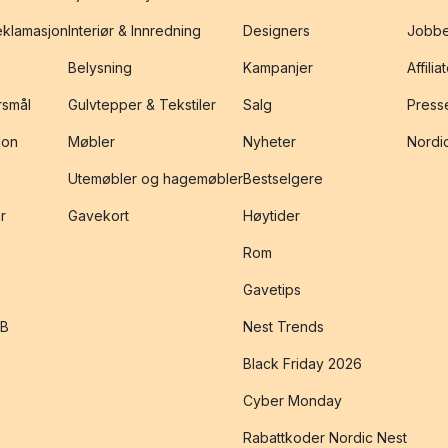
reklamasjon
Interiør & Innredning
Designers
Jobbe
Belysning
Kampanjer
Affilia
rsmål
Gulvtepper & Tekstiler
Salg
Presse
jon
Møbler
Nyheter
Nordic
Utemøbler og hagemøbler
Bestselgere
r
Gavekort
Høytider
Rom
Gavetips
2B
Nest Trends
Black Friday 2026
Cyber Monday
Rabattkoder Nordic Nest