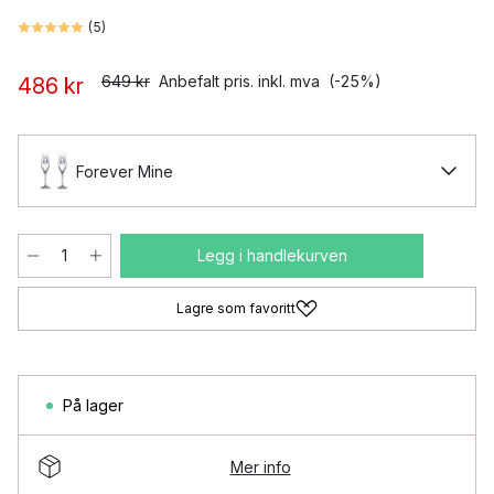
(
5
)
649 kr
Anbefalt pris. inkl. mva
(-25%)
486 kr
Forever Mine
Legg i handlekurven
Lagre som favoritt
På lager
Mer info