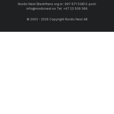
Nordic Nest (Bedriftens org.nr.: 997 671 538) E-post:
info@nordicnest.no Tel: +47 23 509 366
© 2002 - 2026 Copyright Nordic Nest AB