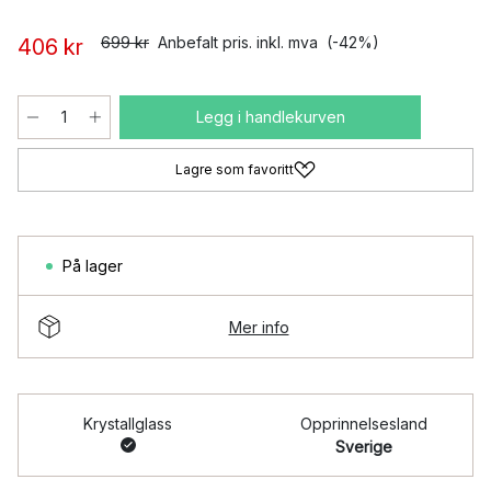
699 kr
Anbefalt pris. inkl. mva
(-42%)
406 kr
Legg i handlekurven
Lagre som favoritt
På lager
Mer info
Krystallglass
Opprinnelsesland
Sverige