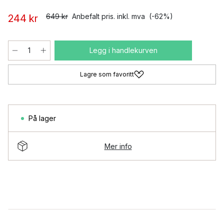
649 kr
Anbefalt pris. inkl. mva
(-62%)
244 kr
Legg i handlekurven
Lagre som favoritt
På lager
Mer info