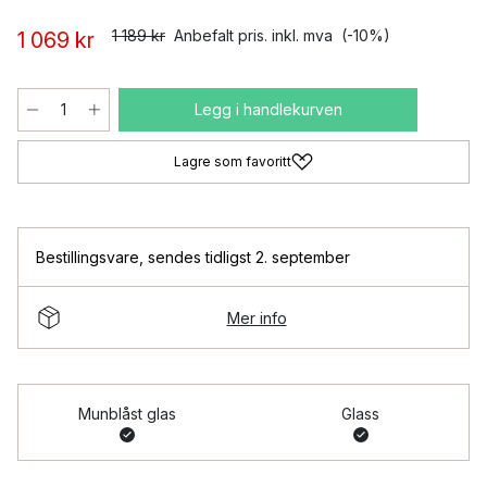
1 189 kr
Anbefalt pris. inkl. mva
(-10%)
1 069 kr
Legg i handlekurven
Lagre som favoritt
Bestillingsvare
,
sendes tidligst 2. september
Mer info
Munblåst glas
Glass