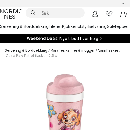
Servering & Borddekking
Interiør
Kjøkkenutstyr
Belysning
Gulvtepper 
Weekend Deals
: Nye tilbud hver helg
Servering & Borddekking
/
Karafler, kanner & mugger
/
Vannflasker
/
Oase Paw Patrol flaske 42,5 cl