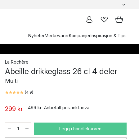
Nyheter
Merkevarer
Kampanjer
Inspirasjon & Tips
La Rochère
Abeille drikkeglass 26 cl 4 deler
Multi
(
4.9
)
499 kr
Anbefalt pris. inkl. mva
299 kr
Legg i handlekurven