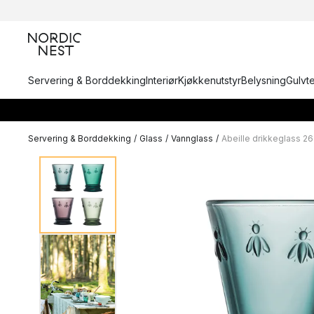
Servering & Borddekking
Interiør
Kjøkkenutstyr
Belysning
Gulvt
Servering & Borddekking
/
Glass
/
Vannglass
/
Abeille drikkeglass 26 