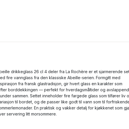
beille drikkeglass 26 cl 4 deler fra La Rochère er et sjarmerende set
ed fire vannglass fra den klassiske Abeille-serien. Formgitt med
nspirasjon fra fransk glastradisjon, gir hvert glass en karakter som
øfter borddekkingen — perfekt for hverdagsmåltider og avslappen
tunder sammen. Settet inneholder fire fargede glass som tilfører liv 
ariasjon til bordet, og de passer like godt til vann som til forfriskend
ommerlemonader. En praktisk og vakker detalj for kjøkkenet som gj
ver servering litt morsommere.