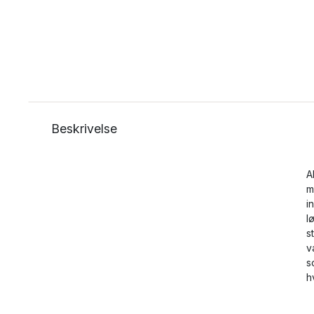
Beskrivelse
A
m
i
l
s
v
s
h