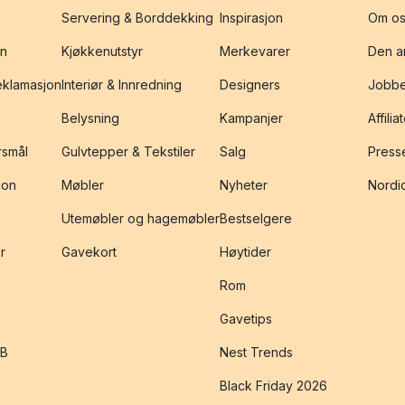
Servering & Borddekking
Inspirasjon
Om os
on
Kjøkkenutstyr
Merkevarer
Den an
reklamasjon
Interiør & Innredning
Designers
Jobbe
Belysning
Kampanjer
Affilia
rsmål
Gulvtepper & Tekstiler
Salg
Presse
jon
Møbler
Nyheter
Nordic
Utemøbler og hagemøbler
Bestselgere
r
Gavekort
Høytider
Rom
Gavetips
2B
Nest Trends
Black Friday 2026