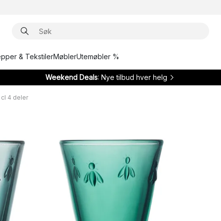
epper & Tekstiler
Møbler
Utemøbler %
Weekend Deals
: Nye tilbud hver helg
cl 4 deler