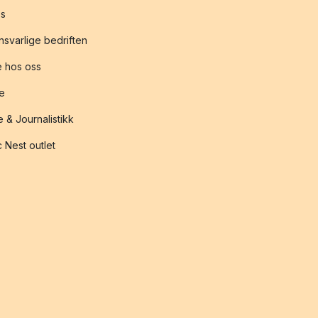
s
svarlige bedriften
 hos oss
te
 & Journalistikk
 Nest outlet