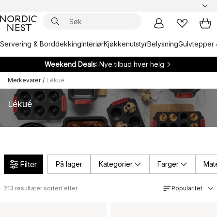
Servering & Borddekking
Interiør
Kjøkkenutstyr
Belysning
Gulvtepper 
Weekend Deals
: Nye tilbud hver helg
Merkevarer
/
Lékué
Lékué
Filter
På lager
Kategorier
Farger
Mate
213
resultater sortert etter
Popularitet