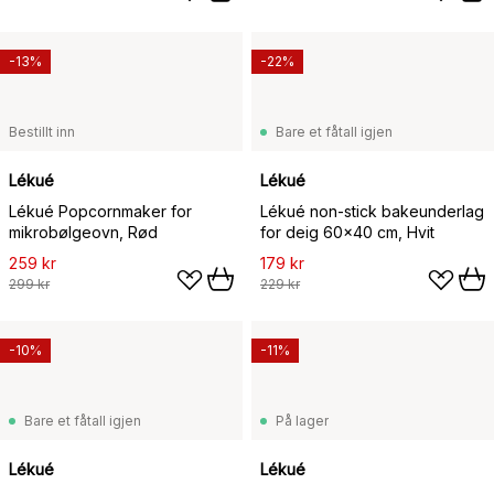
-13%
-22%
Bestillt inn
Bare et fåtall igjen
Lékué
Lékué
Lékué Popcornmaker for
Lékué non-stick bakeunderlag
mikrobølgeovn, Rød
for deig 60x40 cm, Hvit
259 kr
179 kr
299 kr
229 kr
-10%
-11%
Bare et fåtall igjen
På lager
Lékué
Lékué