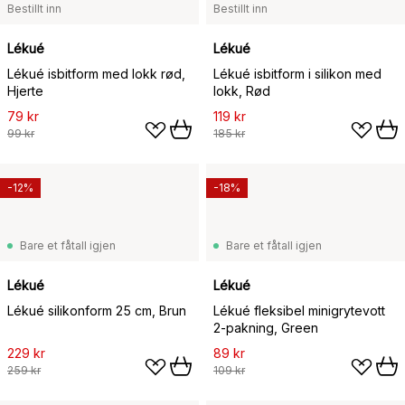
Bestillt inn
Bestillt inn
Lékué
Lékué
Lékué isbitform med lokk rød,
Lékué isbitform i silikon med
Hjerte
lokk, Rød
79 kr
119 kr
99 kr
185 kr
-12%
-18%
Bare et fåtall igjen
Bare et fåtall igjen
Lékué
Lékué
Lékué silikonform 25 cm, Brun
Lékué fleksibel minigrytevott
2-pakning, Green
229 kr
89 kr
259 kr
109 kr