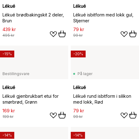
Lékué
Lékué
Lékué brødbakingskit 2 deler,
Lékué isbitform med lokk gul,
Brun
Stjerner
439 kr
79 kr
495 kr
99 kr
-15%
-20%
Bestillingsvare
På lager
Lékué
Lékué
Lékué gjenbrukbart etui for
Lékué rund isbitform i silikon
smørbrød, Grønn
med lokk, Rød
169 kr
79 kr
199 kr
99 kr
-14%
-14%