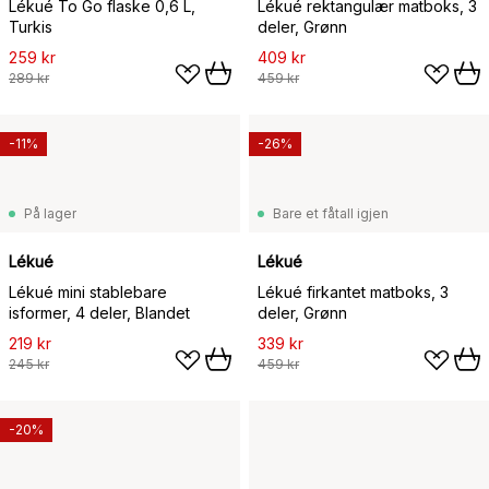
Lékué To Go flaske 0,6 L,
Lékué rektangulær matboks, 3
Turkis
deler, Grønn
259 kr
409 kr
289 kr
459 kr
-11%
-26%
På lager
Bare et fåtall igjen
Lékué
Lékué
Lékué mini stablebare
Lékué firkantet matboks, 3
isformer, 4 deler, Blandet
deler, Grønn
219 kr
339 kr
245 kr
459 kr
-20%