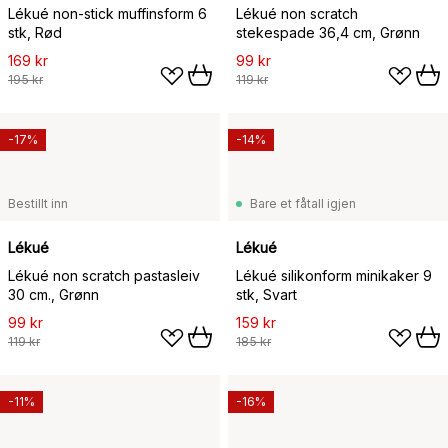
Lékué non-stick muffinsform 6
Lékué non scratch
stk, Rød
stekespade 36,4 cm, Grønn
169 kr
99 kr
195 kr
119 kr
-17%
-14%
Bestillt inn
Bare et fåtall igjen
Lékué
Lékué
Lékué non scratch pastasleiv
Lékué silikonform minikaker 9
30 cm., Grønn
stk, Svart
99 kr
159 kr
119 kr
185 kr
-11%
-16%