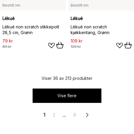
Bestillt inn
Bestillt inn
Lékué
Lékué
Lékué non scratch slikkepott
Lékué non scratch
28,5 cm, Grønn
kjøkkentang, Grønn
79 kr
109 kr
89 kr
129 kr
Viser 36 av 213 produkter
Vise flere
1
2
...
6