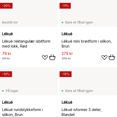
-20%
-11%
Bestillt inn
Bare et fåtall igjen
Lékué
Lékué
Lékué rektangulær isbitform
Lékué mini brødform i silikon,
med lokk, Rød
Brun
79 kr
279 kr
99 kr
315 kr
-10%
-15%
På lager
Bare et fåtall igjen
Lékué
Lékué
Lékué rundstykkeform i
Lékué isformer 3 deler,
silikon, Brun
Blandet