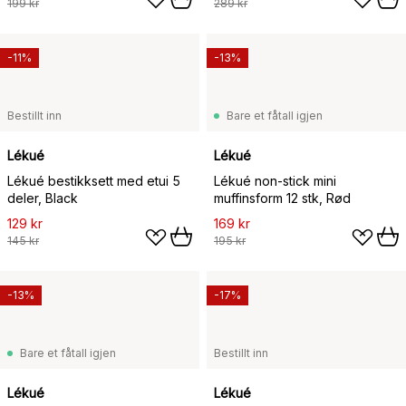
199 kr
289 kr
-11%
-13%
Bestillt inn
Bare et fåtall igjen
Lékué
Lékué
Lékué bestikksett med etui 5
Lékué non-stick mini
deler, Black
muffinsform 12 stk, Rød
129 kr
169 kr
145 kr
195 kr
-13%
-17%
Bare et fåtall igjen
Bestillt inn
Lékué
Lékué