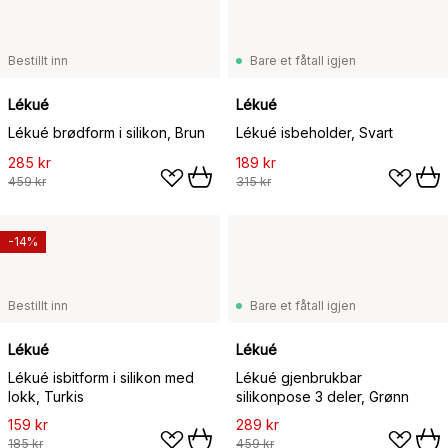
Bestillt inn
Bare et fåtall igjen
Lékué
Lékué
Lékué brødform i silikon, Brun
Lékué isbeholder, Svart
285 kr
189 kr
459 kr
315 kr
-14%
Bestillt inn
Bare et fåtall igjen
Lékué
Lékué
Lékué isbitform i silikon med
Lékué gjenbrukbar
lokk, Turkis
silikonpose 3 deler, Grønn
159 kr
289 kr
185 kr
459 kr