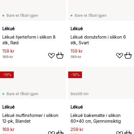
Bare et fåtall igjen
Bare et fåtall igjen
Lékué
Lékué
Lékué hjerteform i silikon 8
Lékué donutsform i silikon 6
stk, Rød
stk, Svart
159 kr
159 kr
185 kr
185 kr
-15%
-10%
Bare et fåtall igjen
Bestillt inn
Lékué
Lékué
Lékué muffinsformer i silikon
Lékué bakematte i silikon
12-pk, Blandet
60x40 cm, Gjennomsiktig
169 kr
259 kr