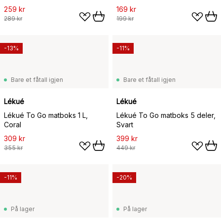
259 kr
169 kr
289 kr
199 kr
-13%
-11%
Bare et fåtall igjen
Bare et fåtall igjen
Lékué
Lékué
Lékué To Go matboks 1 L,
Lékué To Go matboks 5 deler,
Coral
Svart
309 kr
399 kr
355 kr
449 kr
-11%
-20%
På lager
På lager