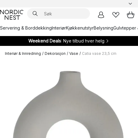
Servering & Borddekking
Interiør
Kjøkkenutstyr
Belysning
Gulvtepper 
Weekend Deals
: Nye tilbud hver helg
Interiør & Innredning
/
Dekorasjon
/
Vase
/
Catia vase 23,5 cm