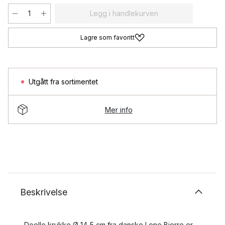
Legg i handlekurven
Lagre som favoritt
Utgått fra sortimentet
Mer info
Beskrivelse
Doelle krukke Ø 14,5 cm fra danske Lene Bjerre er