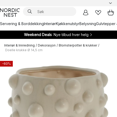
Servering & Borddekking
Interiør
Kjøkkenutstyr
Belysning
Gulvtepper 
Weekend Deals
: Nye tilbud hver helg
Interiør & Innredning
/
Dekorasjon
/
Blomsterpotter & krukker
/
Doelle krukke Ø 14,5 cm
-60%