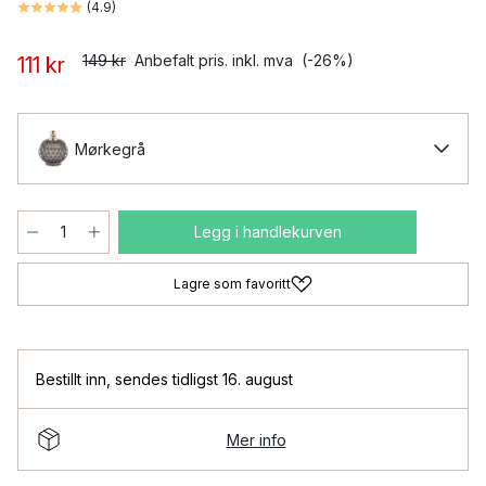
(
4.9
)
149 kr
Anbefalt pris. inkl. mva
(-26%)
111 kr
Mørkegrå
Legg i handlekurven
Lagre som favoritt
Bestillt inn
,
sendes tidligst 16. august
Mer info