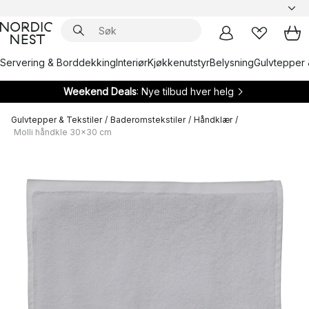
Servering & Borddekking
Interiør
Kjøkkenutstyr
Belysning
Gulvtepper 
Weekend Deals
: Nye tilbud hver helg
Gulvtepper & Tekstiler
/
Baderomstekstiler
/
Håndklær
/
Molli håndkle 30x30 cm