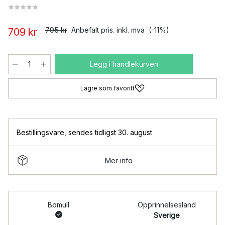
795 kr
Anbefalt pris. inkl. mva
(-11%)
709 kr
Legg i handlekurven
Lagre som favoritt
Bestillingsvare
,
sendes tidligst 30. august
Mer info
Bomull
Opprinnelsesland
Sverige