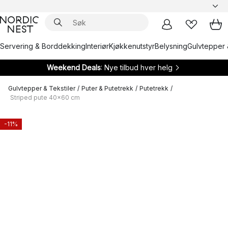
Servering & Borddekking
Interiør
Kjøkkenutstyr
Belysning
Gulvtepper 
Weekend Deals
: Nye tilbud hver helg
Gulvtepper & Tekstiler
/
Puter & Putetrekk
/
Putetrekk
/
Striped pute 40x60 cm
-11%