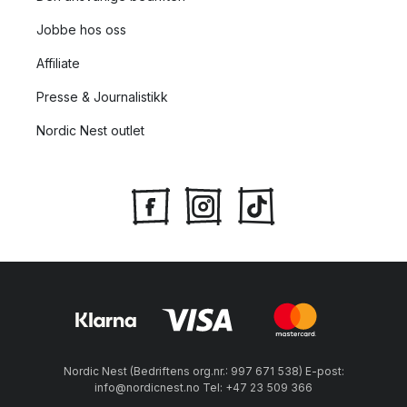
Jobbe hos oss
Affiliate
Presse & Journalistikk
Nordic Nest outlet
Nordic Nest (Bedriftens org.nr.: 997 671 538) E-post:
info@nordicnest.no Tel: +47 23 509 366