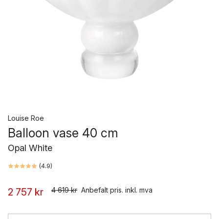
Louise Roe
Balloon vase 40 cm
Opal White
(
4.9
)
4 619 kr
Anbefalt pris. inkl. mva
2 757 kr