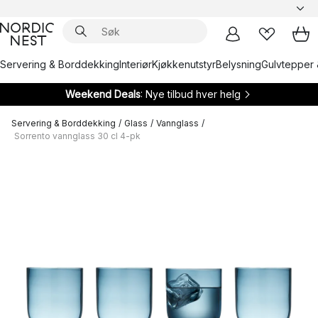
Servering & Borddekking
Interiør
Kjøkkenutstyr
Belysning
Gulvtepper 
Weekend Deals
: Nye tilbud hver helg
Servering & Borddekking
/
Glass
/
Vannglass
/
Sorrento vannglass 30 cl 4-pk