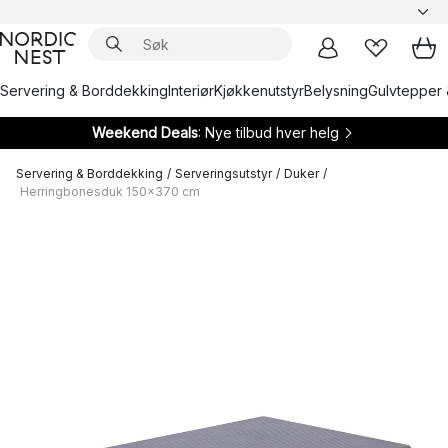
Servering & Borddekking
Interiør
Kjøkkenutstyr
Belysning
Gulvtepper 
Weekend Deals
: Nye tilbud hver helg
Servering & Borddekking
/
Serveringsutstyr
/
Duker
/
Herringbonesduk 150x370 cm