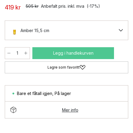
505 kr
Anbefalt pris. inkl. mva
(-17%)
419 kr
Amber 15,5 cm
Legg i handlekurven
Lagre som favoritt
Bare et fåtall igjen
,
På lager
Mer info