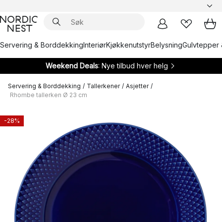
Servering & Borddekking
Interiør
Kjøkkenutstyr
Belysning
Gulvtepper 
Weekend Deals
: Nye tilbud hver helg
Servering & Borddekking
/
Tallerkener
/
Asjetter
/
Rhombe tallerken Ø 23 cm
-28%