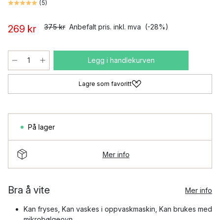
(
5
)
375 kr
Anbefalt pris. inkl. mva
(-28%)
269 kr
Legg i handlekurven
Lagre som favoritt
På lager
Mer info
Bra å vite
Mer info
Kan fryses, Kan vaskes i oppvaskmaskin, Kan brukes med
mikrobølgeovn