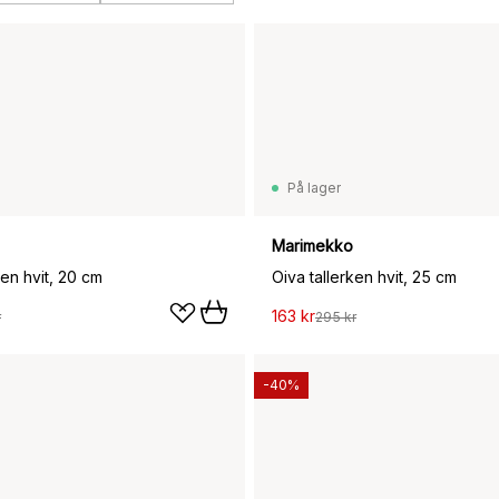
På lager
Marimekko
ken hvit, 20 cm
Oiva tallerken hvit, 25 cm
163 kr
r
295 kr
-40%