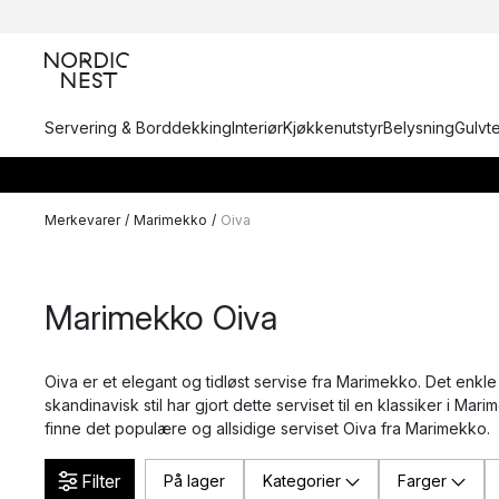
Servering & Borddekking
Interiør
Kjøkkenutstyr
Belysning
Gulvt
Merkevarer
/
Marimekko
/
Oiva
Marimekko Oiva
Oiva er et elegant og tidløst servise fra Marimekko. Det enkle
skandinavisk stil har gjort dette serviset til en klassiker i Ma
finne det populære og allsidige serviset Oiva fra Marimekko.
Filter
På lager
Kategorier
Farger