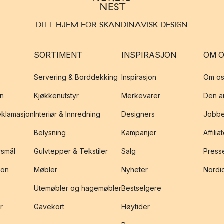
DITT HJEM FOR SKANDINAVISK DESIGN
SORTIMENT
INSPIRASJON
OM 
Servering & Borddekking
Inspirasjon
Om os
on
Kjøkkenutstyr
Merkevarer
Den an
reklamasjon
Interiør & Innredning
Designers
Jobbe
Belysning
Kampanjer
Affilia
rsmål
Gulvtepper & Tekstiler
Salg
Presse
jon
Møbler
Nyheter
Nordic
Utemøbler og hagemøbler
Bestselgere
r
Gavekort
Høytider