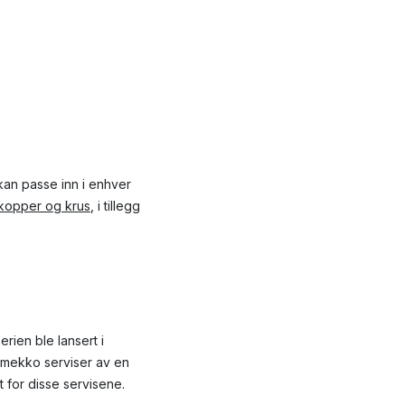
kan passe inn i enhver
kopper og krus
, i tillegg
rien ble lansert i
rimekko serviser av en
 for disse servisene.