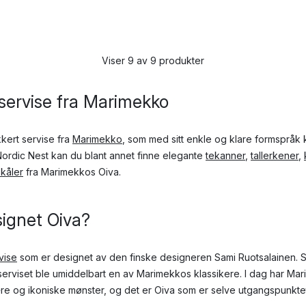
Viser 9 av 9 produkter
t servise fra Marimekko
kkert servise fra
Marimekko
, som med sitt enkle og klare formspråk 
Nordic Nest kan du blant annet finne elegante
tekanner
,
tallerkener
,
kåler
fra Marimekkos Oiva.
ignet Oiva?
vise
som er designet av den finske designeren Sami Ruotsalainen. Se
serviset ble umiddelbart en av Marimekkos klassikere. I dag har Ma
e og ikoniske mønster, og det er Oiva som er selve utgangspunktet