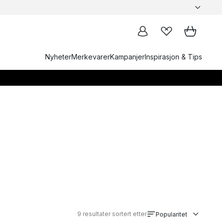
Nyheter
Merkevarer
Kampanjer
Inspirasjon & Tips
9
resultater sortert etter
Popularitet