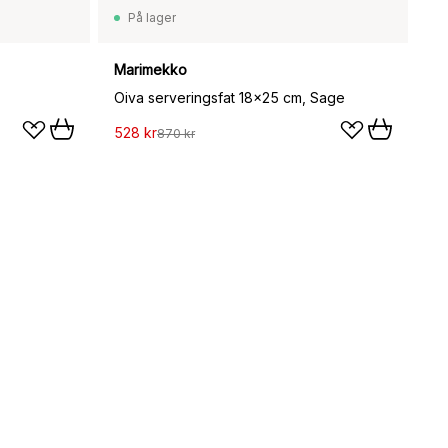
På lager
Marimekko
Oiva serveringsfat 18x25 cm, Sage
528 kr
870 kr