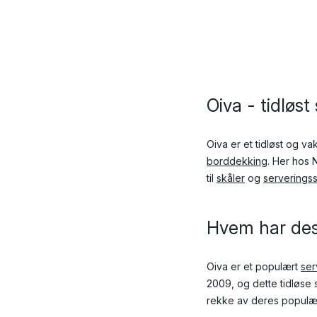
Oiva - tidløs
Oiva er et tidløst og va
borddekking
. Her hos 
til
skåler
og
serveringss
Hvem har des
Oiva er et populært
ser
2009, og dette tidløse 
rekke av deres populær