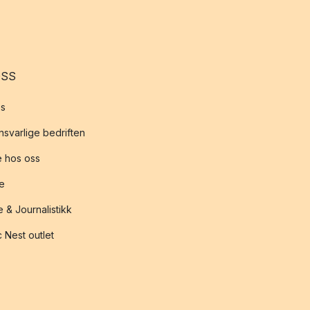
OSS
s
svarlige bedriften
 hos oss
te
 & Journalistikk
 Nest outlet