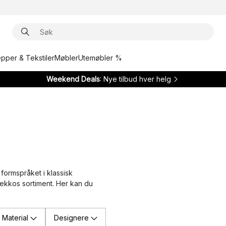
epper & Tekstiler
Møbler
Utemøbler %
Weekend Deals
: Nye tilbud hver helg
 formspråket i klassisk
rimekkos sortiment. Her kan du
Material
Designere