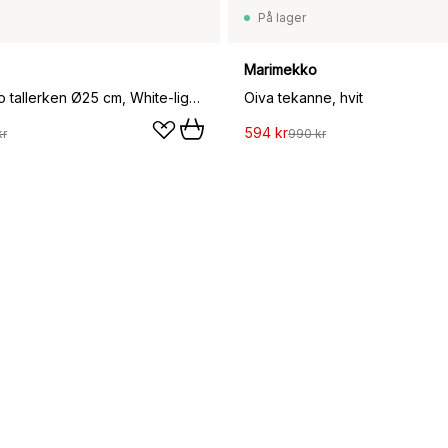
På lager
Marimekko
Oiva Unikko tallerken Ø25 cm, White-light grey-cobalt
Oiva tekanne, hvit
594 kr
kr
990 kr