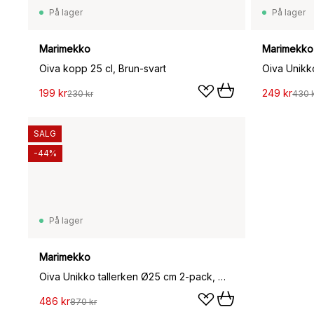
På lager
På lager
Marimekko
Marimekko
Oiva kopp 25 cl, Brun-svart
199 kr
249 kr
230 kr
430 
SALG
-44%
På lager
Marimekko
Oiva Unikko tallerken Ø25 cm 2-pack, White-darl cherry-brown
486 kr
870 kr