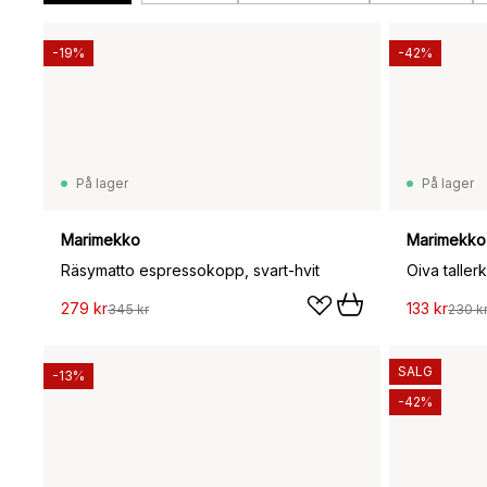
-19%
-42%
På lager
På lager
Marimekko
Marimekko
Räsymatto espressokopp, svart-hvit
Oiva taller
279 kr
133 kr
345 kr
230 k
SALG
-13%
-42%