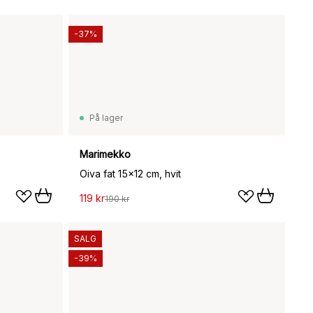
-37%
På lager
Marimekko
Oiva fat 15x12 cm, hvit
119 kr
190 kr
SALG
-39%