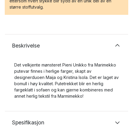
ettersom hvert stykke blir sydd av en unik del av en
større stoffutvalg.
Beskrivelse
Det velkjente mønsteret Pieni Unikko fra Marimekko
putevar finnes i herlige farger, skapt av
designerduoen Maija og Kristina Isola. Det er laget av
bomull i høy kvalitet. Putetrekket blir en herlig
fargeklatt i sofaen og kan gjerne kombineres med
annet herlig tekstil fra Marmimekko!
Spesifikasjon