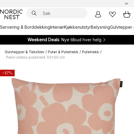
Servering & Borddekking
Interiør
Kjøkkenutstyr
Belysning
Gulvtepper 
Weekend Deals
: Nye tilbud hver helg
Gulvtepper & Tekstiler
/
Puter & Putetrekk
/
Putetrekk
/
Pieni Unikko putetrekk 50x50 cm
-37%