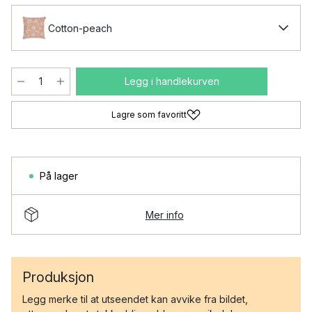
Cotton-peach
Legg i handlekurven
Lagre som favoritt
På lager
Mer info
Produksjon
Legg merke til at utseendet kan avvike fra bildet,