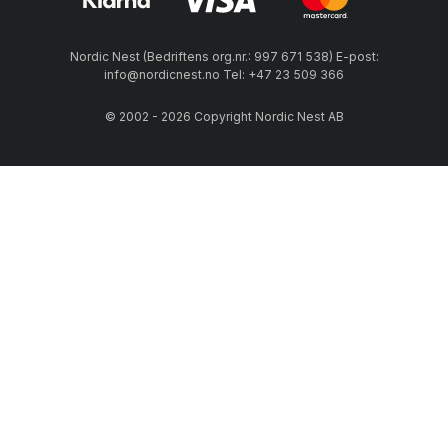
Nordic Nest (Bedriftens org.nr.: 997 671 538) E-post:
info@nordicnest.no Tel: +47 23 509 366
© 2002 - 2026 Copyright Nordic Nest AB