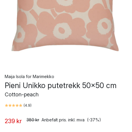
Maija Isola
for
Marimekko
Pieni Unikko putetrekk 50x50 cm
Cotton-peach
(
4.9
)
380 kr
Anbefalt pris. inkl. mva
(-37%)
239 kr