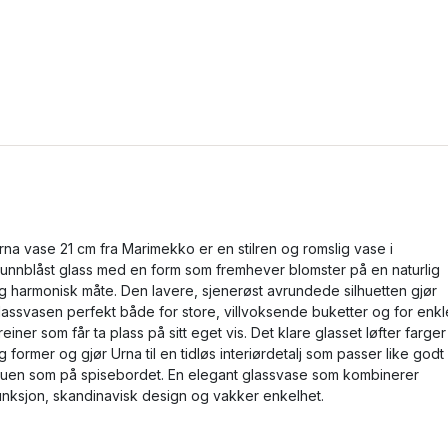
rna vase 21 cm fra Marimekko er en stilren og romslig vase i
unnblåst glass med en form som fremhever blomster på en naturlig
g harmonisk måte. Den lavere, sjenerøst avrundede silhuetten gjør
lassvasen perfekt både for store, villvoksende buketter og for enkl
reiner som får ta plass på sitt eget vis. Det klare glasset løfter farger
g former og gjør Urna til en tidløs interiørdetalj som passer like godt 
tuen som på spisebordet. En elegant glassvase som kombinerer
unksjon, skandinavisk design og vakker enkelhet.