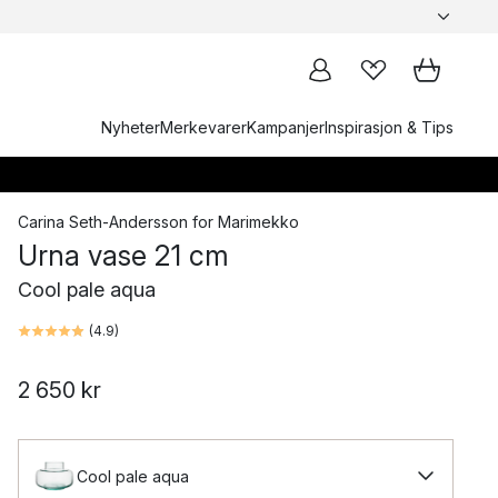
Nyheter
Merkevarer
Kampanjer
Inspirasjon & Tips
Carina Seth-Andersson
for
Marimekko
Urna vase 21 cm
Cool pale aqua
(
4.9
)
2 650 kr
Cool pale aqua