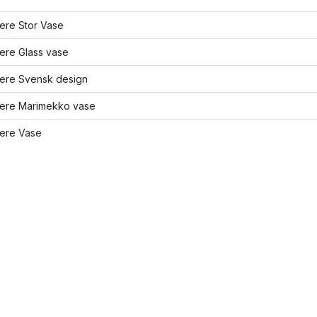
lere Stor Vase
lere Glass vase
lere Svensk design
flere Marimekko vase
lere Vase