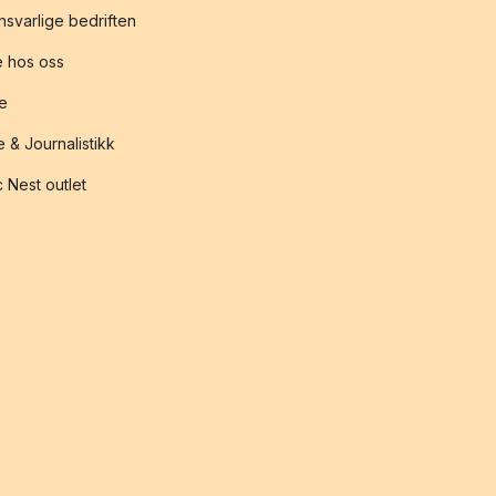
svarlige bedriften
 hos oss
te
 & Journalistikk
 Nest outlet