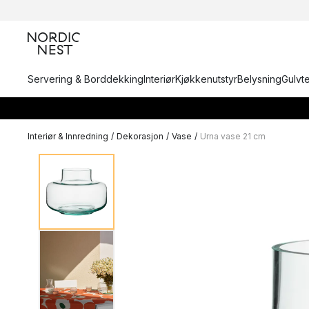
Servering & Borddekking
Interiør
Kjøkkenutstyr
Belysning
Gulvt
Interiør & Innredning
/
Dekorasjon
/
Vase
/
Urna vase 21 cm