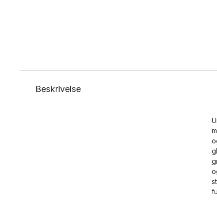
Beskrivelse
U
m
o
g
g
o
s
f