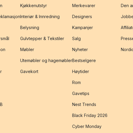
on
Kjøkkenutstyr
Merkevarer
Den an
reklamasjon
Interiør & Innredning
Designers
Jobbe
Belysning
Kampanjer
Affilia
rsmål
Gulvtepper & Tekstiler
Salg
Presse
jon
Møbler
Nyheter
Nordic
Utemøbler og hagemøbler
Bestselgere
r
Gavekort
Høytider
Rom
Gavetips
2B
Nest Trends
Black Friday 2026
Cyber Monday