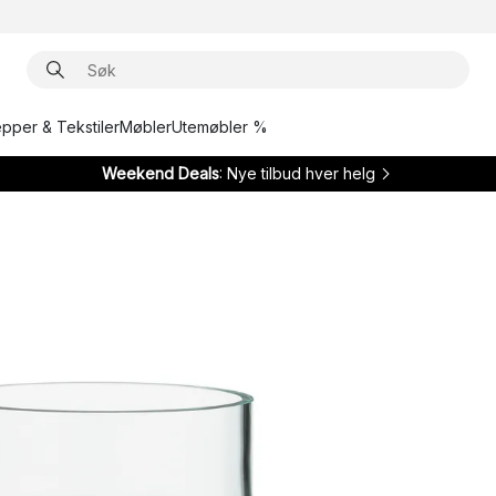
epper & Tekstiler
Møbler
Utemøbler %
Weekend Deals
: Nye tilbud hver helg