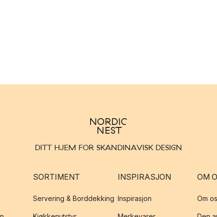
DITT HJEM FOR SKANDINAVISK DESIGN
SORTIMENT
INSPIRASJON
OM 
Servering & Borddekking
Inspirasjon
Om os
on
Kjøkkenutstyr
Merkevarer
Den an