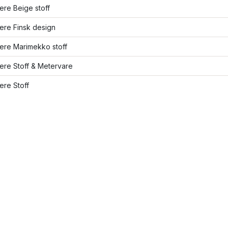
lere Beige stoff
lere Finsk design
lere Marimekko stoff
lere Stoff & Metervare
lere Stoff