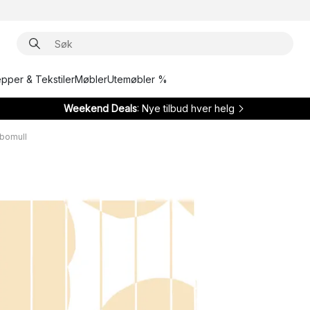
epper & Tekstiler
Møbler
Utemøbler %
Weekend Deals
: Nye tilbud hver helg
 bomull