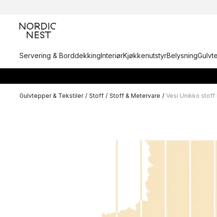
Servering & Borddekking
Interiør
Kjøkkenutstyr
Belysning
Gulvt
Gulvtepper & Tekstiler
/
Stoff
/
Stoff & Metervare
/
Vesi Unikko stoff