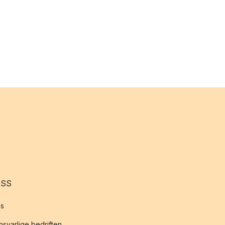
OSS
s
svarlige bedriften