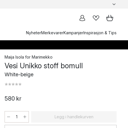
Nyheter
Merkevarer
Kampanjer
Inspirasjon & Tips
Maija Isola
for
Marimekko
Vesi Unikko stoff bomull
White-beige
580 kr
Legg i handlekurven