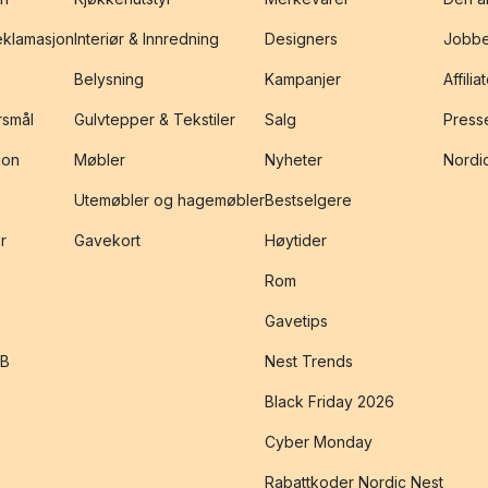
reklamasjon
Interiør & Innredning
Designers
Jobbe
Belysning
Kampanjer
Affilia
rsmål
Gulvtepper & Tekstiler
Salg
Presse
jon
Møbler
Nyheter
Nordic
Utemøbler og hagemøbler
Bestselgere
r
Gavekort
Høytider
Rom
Gavetips
2B
Nest Trends
Black Friday 2026
Cyber Monday
Rabattkoder Nordic Nest