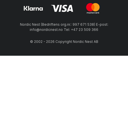
Nordic Nest (Bedriftens org.nr.: 997 671 538) E-post:
info@nordicnest.no Tel: +47 23 509 366
© 2002 - 2026 Copyright Nordic Nest AB