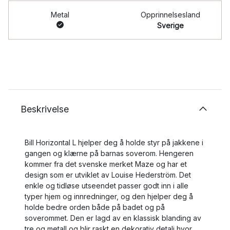
Metal
Opprinnelsesland
Sverige
Beskrivelse
Bill Horizontal L hjelper deg å holde styr på jakkene i
gangen og klærne på barnas soverom. Hengeren
kommer fra det svenske merket Maze og har et
design som er utviklet av Louise Hederström. Det
enkle og tidløse utseendet passer godt inn i alle
typer hjem og innredninger, og den hjelper deg å
holde bedre orden både på badet og på
soverommet. Den er lagd av en klassisk blanding av
tre og metall og blir raskt en dekorativ detalj hvor