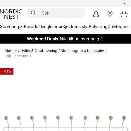
Servering & Borddekking
Interiør
Kjøkkenutstyr
Belysning
Gulvtepper 
Weekend Deals
: Nye tilbud hver helg
Møbler
/
Hyller & Oppbevaring
/
Kleshengere & Klesstativ
/
Bill Horizontal L
-41%