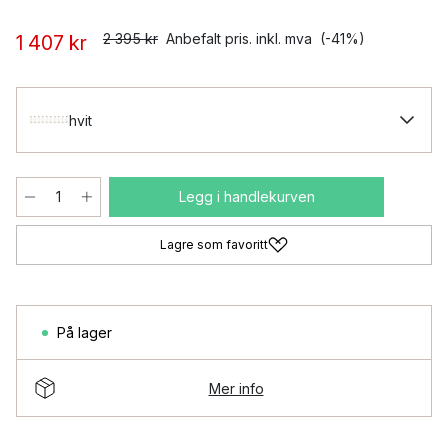
2 395 kr
Anbefalt pris. inkl. mva
(-41%)
1 407 kr
hvit
Legg i handlekurven
Lagre som favoritt
På lager
Mer info