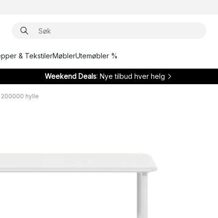
epper & Tekstiler
Møbler
Utemøbler %
Weekend Deals
: Nye tilbud hver helg
 200000 hylle