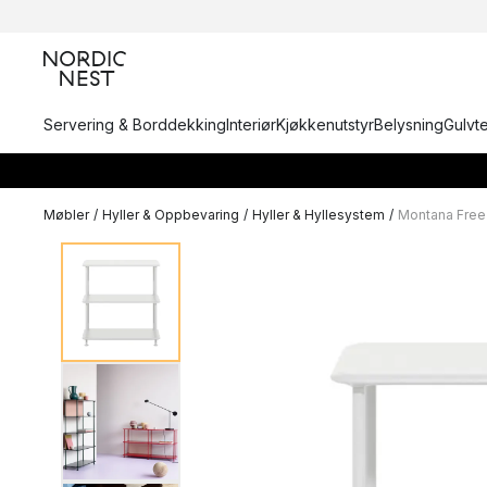
Servering & Borddekking
Interiør
Kjøkkenutstyr
Belysning
Gulvt
Møbler
/
Hyller & Oppbevaring
/
Hyller & Hyllesystem
/
Montana Free