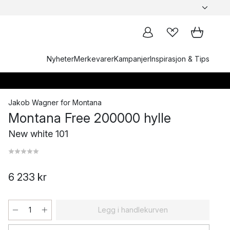
Nyheter
Merkevarer
Kampanjer
Inspirasjon & Tips
Jakob Wagner
for
Montana
Montana Free 200000 hylle
New white 101
6 233 kr
Legg i handlekurven