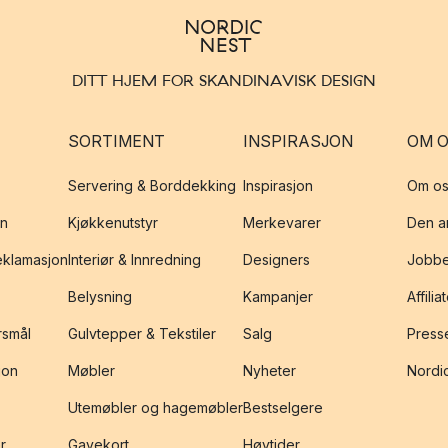
DITT HJEM FOR SKANDINAVISK DESIGN
SORTIMENT
INSPIRASJON
OM 
Servering & Borddekking
Inspirasjon
Om os
on
Kjøkkenutstyr
Merkevarer
Den an
reklamasjon
Interiør & Innredning
Designers
Jobbe
Belysning
Kampanjer
Affilia
rsmål
Gulvtepper & Tekstiler
Salg
Presse
jon
Møbler
Nyheter
Nordic
Utemøbler og hagemøbler
Bestselgere
r
Gavekort
Høytider