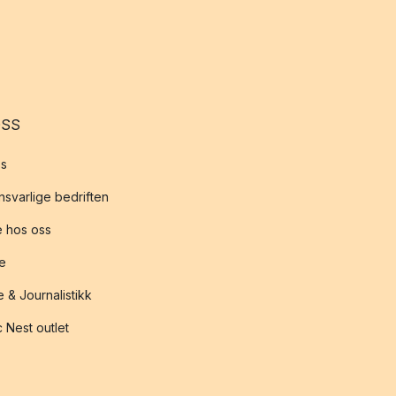
OSS
s
svarlige bedriften
 hos oss
te
 & Journalistikk
 Nest outlet