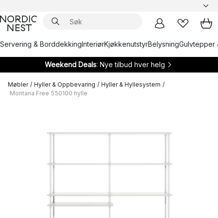
Servering & Borddekking
Interiør
Kjøkkenutstyr
Belysning
Gulvtepper 
Weekend Deals
: Nye tilbud hver helg
Møbler
/
Hyller & Oppbevaring
/
Hyller & Hyllesystem
/
Montana Free 550100 hylle