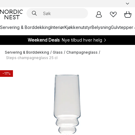
Servering & Borddekking
Interiør
Kjøkkenutstyr
Belysning
Gulvtepper 
Weekend Deals
: Nye tilbud hver helg
Servering & Borddekking
/
Glass
/
Champagneglass
/
Steps champagneglass 25 cl
-11%