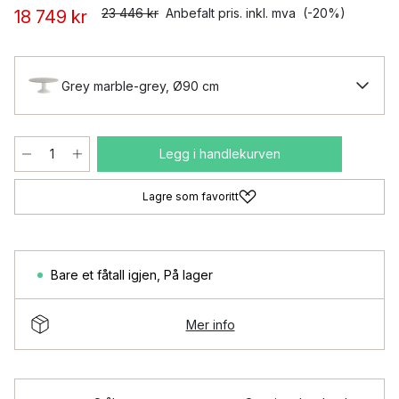
23 446 kr
Anbefalt pris. inkl. mva
(-20%)
18 749 kr
Grey marble-grey, Ø90 cm
Legg i handlekurven
Lagre som favoritt
Bare et fåtall igjen
,
På lager
Mer info