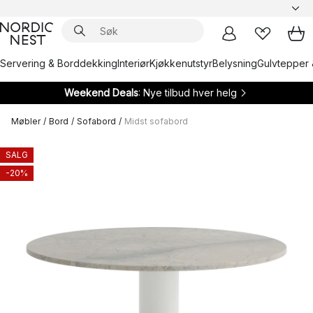
Servering & Borddekking
Interiør
Kjøkkenutstyr
Belysning
Gulvtepper 
Weekend Deals
: Nye tilbud hver helg
Møbler
/
Bord
/
Sofabord
/
Midst sofabord
SALG
-20%