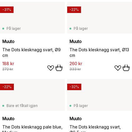
-31%
-22%
På lager
På lager
Muuto
Muuto
The Dots klesknagg svart, Ø9
The Dots klesknagg svart, Ø13
cm
cm
188 kr
260 kr
272 kr
333 kr
-22%
-32%
Bare et fåtall igjen
På lager
Muuto
Muuto
The Dots klesknagg pale blue,
The Dots klesknagg svart,