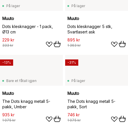
På lager
På lager
Muuto
Muuto
Dots klesknagger - 1 pack,
Dots klesknagger 5 stk,
Ø13 cm
Svartlasert ask
229 kr
895 kr
333 kr
1 363 kr
-13%
-31%
Bare et fåtall igjen
På lager
Muuto
Muuto
The Dots knagg metall 5-
The Dots knagg metall 5-
pakk, Umber
pakk, Sort
935 kr
746 kr
1 075 kr
1 075 kr