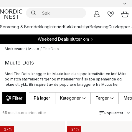
Servering & Borddekking
Interiør
Kjøkkenutstyr
Belysning
Gulvtepper 
Weekend Deals slutter om
Merkevarer
/
Muuto
/
The Dots
Muuto Dots
Med The Dots-knagger fra Muuto kan du slippe kreativiteten løs! Miks
og match størrelser, farger og materialer for å skape spennende og
lekne uttrykk. Bli inspirert av de populære knaggene fra Muuto her!
Filter
På lager
Kategorier
Farger
Mate
65
resultater sortert etter
Popularitet
-27%
-24%