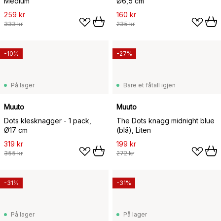
Medium
Ø6,5 cm
259 kr
160 kr
333 kr
235 kr
-10%
-27%
På lager
Bare et fåtall igjen
Muuto
Muuto
Dots klesknagger - 1 pack,
The Dots knagg midnight blue
Ø17 cm
(blå), Liten
319 kr
199 kr
355 kr
272 kr
-31%
-31%
På lager
På lager