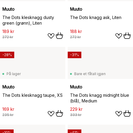
Muuto
Muuto
The Dots klesknagg dusty
The Dots knagg ask, Liten
green (grønn), Liten
189 kr
188 kr
272 kr
272 kr
-28%
-31%
På lager
Bare et fåtall igjen
Muuto
Muuto
The Dots klesknagg taupe, XS
The Dots knagg midnight blue
(blå), Medium
169 kr
229 kr
235 kr
333 kr
-10%
-41%