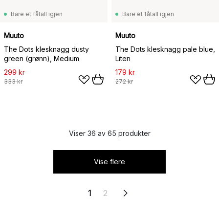
Bare et fåtall igjen
Bare et fåtall igjen
Muuto
Muuto
The Dots klesknagg dusty
The Dots klesknagg pale blue,
green (grønn), Medium
Liten
299 kr
179 kr
333 kr
272 kr
Viser 36 av 65 produkter
Vise flere
1
2