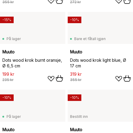
355 kr
272 kr
-15%
-10%
På lager
Bare et fåtall igjen
Muuto
Muuto
Dots wood krok burnt oransje,
Dots wood krok light blue, Ø
Ø 6,5 cm
17 cm
199 kr
319 kr
235 kr
355 kr
-10%
-10%
På lager
Bestillt inn
Muuto
Muuto