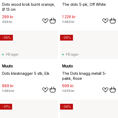
Dots wood krok burnt oransje,
The dots 5-pk, Off White
Ø 13 cm
299 kr
1 226 kr
333 kr
1 363 kr
-35%
-35%
På lager
På lager
Muuto
Muuto
Dots klesknagger 5 stk, Eik
The Dots knagg metall 5-
pakk, Rose
889 kr
699 kr
1 363 kr
1 075 kr
-31%
-34%