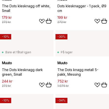
The Dots klesknagg off white,
Dots klesknagger - 1 pack, Ø9
Small
cm
179 kr
199 kr
272 kr
272 kr
-10%
-30%
Bare et fåtall igjen
På lager
Muuto
Muuto
The Dots klesknagg dark
The Dots knagg metall 5-
green, Small
pakk, Messing
244 kr
752 kr
272 kr
1 075 kr
-10%
-34%