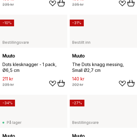
235 kr
235 kr
-10%
-31%
Bestillingsvare
Bestillt inn
Muuto
Muuto
Dots klesknagger - 1 pack,
The Dots knagg messing,
Ø6,5 cm
Small Ø2,7 cm
211 kr
140 kr
235 kr
202 kr
-34%
-27%
På lager
Bestillingsvare
Muuto
Muuto