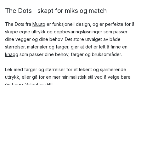
The Dots - skapt for miks og match
The Dots fra
Muuto
er funksjonell design, og er perfekte for å
skape egne uttrykk og oppbevaringsløsninger som passer
dine vegger og dine behov. Det store utvalget av både
størrelser, materialer og farger, gjør at det er lett å finne en
knagg
som passer dine behov, farger og bruksområder.
Lek med farger og størrelser for et lekent og sjarmerende
uttrykk, eller gå for en mer minimalistisk stil ved å velge bare
én farge. Valget er ditt!
Hvilke materialer og farger kommer Muutos
The Dots i?
The Dots fra Muuto kommer i tre ulike materialer, som alle har
en mengde ulike fargealternativ: