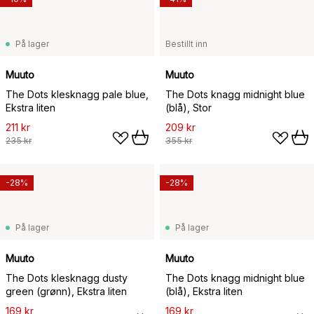
På lager
Bestillt inn
Muuto
Muuto
The Dots klesknagg pale blue,
The Dots knagg midnight blue
Ekstra liten
(blå), Stor
211 kr
209 kr
235 kr
355 kr
-28%
-28%
På lager
På lager
Muuto
Muuto
The Dots klesknagg dusty
The Dots knagg midnight blue
green (grønn), Ekstra liten
(blå), Ekstra liten
169 kr
169 kr