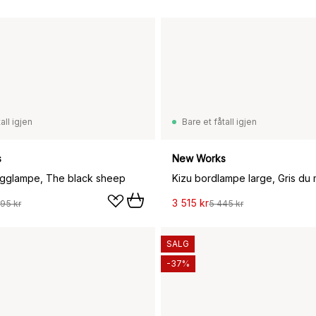
all igjen
Bare et fåtall igjen
s
New Works
egglampe, The black sheep
Kizu bordlampe large, Gris du 
3 515 kr
95 kr
5 445 kr
SALG
-37%