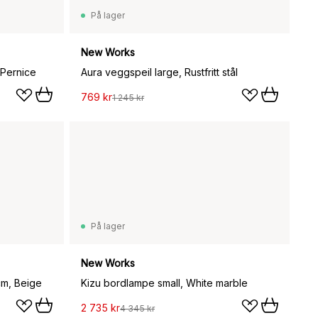
På lager
New Works
 Pernice
Aura veggspeil large, Rustfritt stål
769 kr
1 245 kr
På lager
New Works
cm, Beige
Kizu bordlampe small, White marble
2 735 kr
4 345 kr