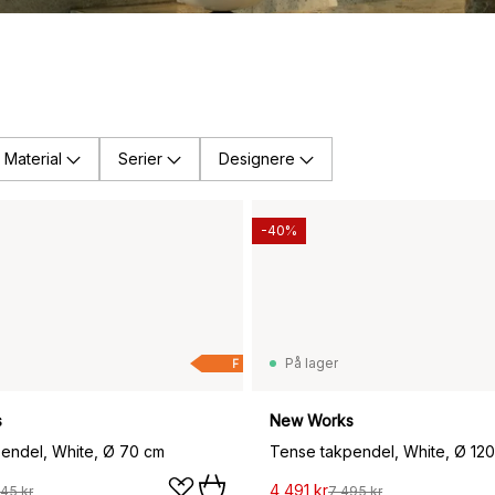
Material
Serier
Designere
-40%
På lager
F
s
New Works
endel, White, Ø 70 cm
Tense takpendel, White, Ø 120
4 491 kr
45 kr
7 495 kr