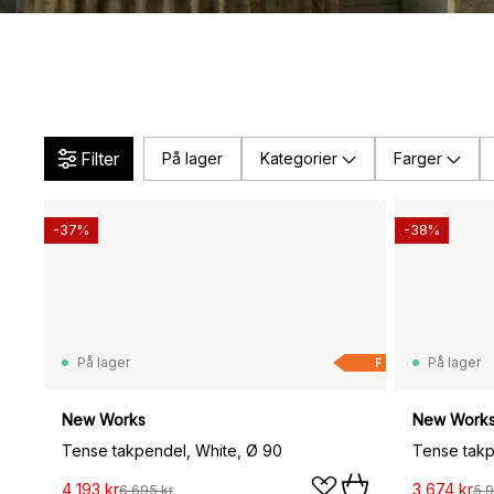
Filter
På lager
Kategorier
Farger
-37%
-38%
På lager
På lager
F
New Works
New Work
Tense takpendel, White, Ø 90
Tense takp
4 193 kr
3 674 kr
6 695 kr
5 9