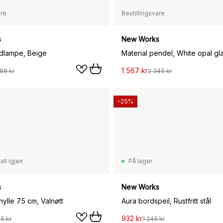
are
Bestillingsvare
s
New Works
dlampe, Beige
Material pendel, White opal gl
1 567 kr
188 kr
2 345 kr
-25%
all igjen
På lager
s
New Works
ylle 75 cm, Valnøtt
Aura bordspeil, Rustfritt stål
932 kr
5 kr
1 245 kr