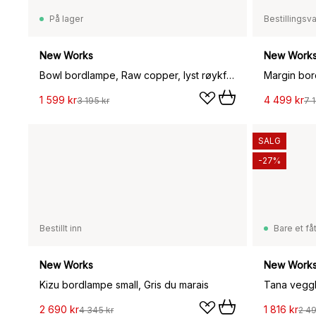
På lager
Bestillingsv
New Works
New Work
Bowl bordlampe, Raw copper, lyst røykfarget glass
Margin bor
1 599 kr
4 499 kr
3 195 kr
7 
SALG
-27%
Bestillt inn
Bare et fåt
New Works
New Work
Kizu bordlampe small, Gris du marais
Tana veggh
2 690 kr
1 816 kr
4 345 kr
2 49