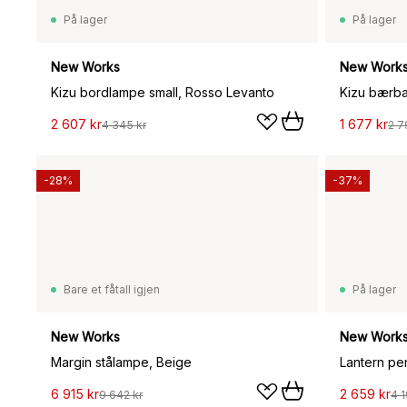
På lager
På lager
New Works
New Work
Kizu bordlampe small, Rosso Levanto
2 607 kr
1 677 kr
4 345 kr
2 7
-28%
-37%
Bare et fåtall igjen
På lager
New Works
New Work
Margin stålampe, Beige
6 915 kr
2 659 kr
9 642 kr
4 1