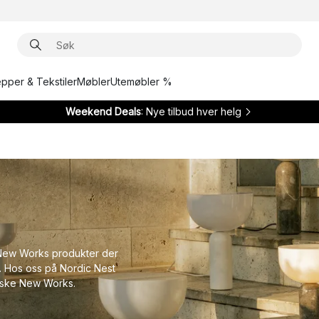
epper & Tekstiler
Møbler
Utemøbler %
Weekend Deals
: Nye tilbud hver helg
 New Works produkter der
. Hos oss på Nordic Nest
danske New Works.