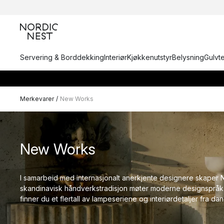
Servering & Borddekking
Interiør
Kjøkkenutstyr
Belysning
Gulvt
Merkevarer
/
New Works
New Works
I samarbeid med internasjonalt anerkjente designere skaper
skandinavisk håndverkstradisjon møter moderne designspråk
finner du et flertall av lampeseriene og interiørdetaljer fra 