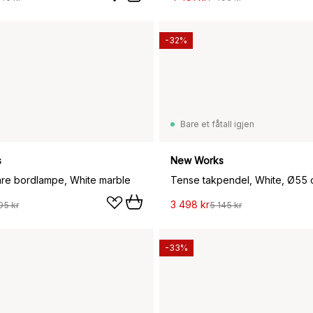
-32%
Bare et fåtall igjen
s
New Works
re bordlampe, White marble
Tense takpendel, White, Ø55
3 498 kr
95 kr
5 145 kr
-33%