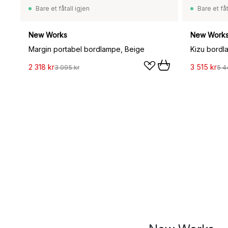
Bare et fåtall igjen
Bare et fåt
New Works
New Work
Margin portabel bordlampe, Beige
Kizu bordl
2 318 kr
3 515 kr
3 095 kr
5 4