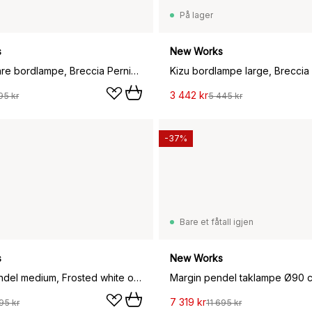
På lager
s
New Works
Kizu bærbare bordlampe, Breccia Pernice
Kizu bordlampe large, Breccia
3 442 kr
95 kr
5 445 kr
-37%
Bare et fåtall igjen
s
New Works
Lantern pendel medium, Frosted white opal glass
Margin pendel taklampe Ø90 
7 319 kr
95 kr
11 695 kr