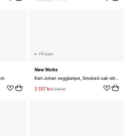
På lager
New Works
 cm
Karl-Johan vegglampe, Smoked oak-white opal glass
2 337 kr
3 595 kr