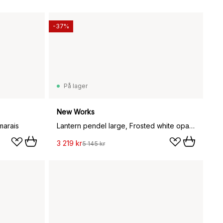
-37%
På lager
New Works
marais
Lantern pendel large, Frosted white opal glass
3 219 kr
5 145 kr