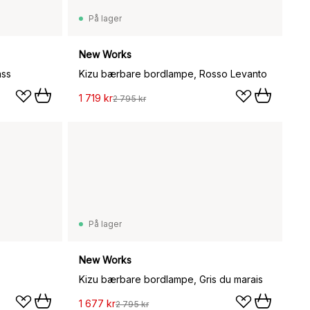
På lager
New Works
ass
Kizu bærbare bordlampe, Rosso Levanto
1 719 kr
2 795 kr
På lager
New Works
Kizu bærbare bordlampe, Gris du marais
1 677 kr
2 795 kr