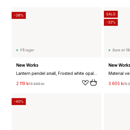
SALG
-38%
-32%
På lager
Bare et fåt
New Works
New Work
Lantern pendel small, Frosted white opal glass
Material v
2 119 kr
3 605 kr
3 445 kr
5 2
-40%