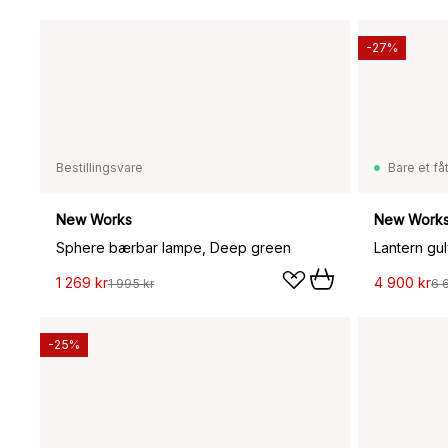
-27%
Bestillingsvare
Bare et fåt
New Works
New Work
Sphere bærbar lampe, Deep green
1 269 kr
4 900 kr
1 995 kr
6 
-25%