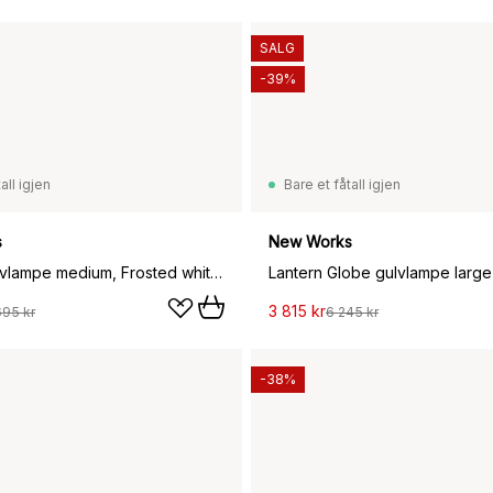
SALG
-39%
all igjen
Bare et fåtall igjen
s
New Works
Lantern gulvlampe medium, Frosted white opal glass
3 815 kr
695 kr
6 245 kr
-38%