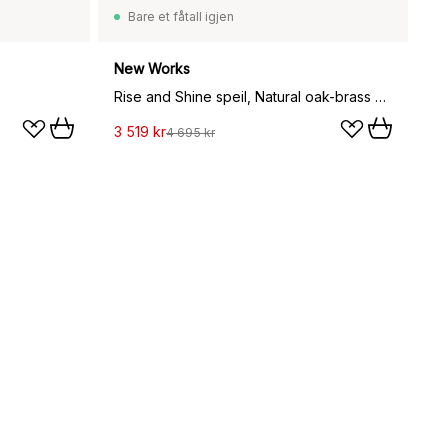
Bare et fåtall igjen
New Works
Rise and Shine speil, Natural oak-brass weight
3 519 kr
4 695 kr