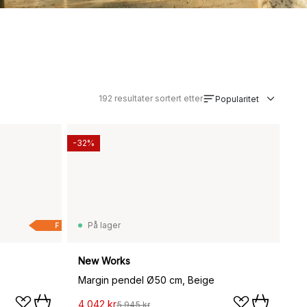
192
resultater sortert etter
Popularitet
-32%
På lager
F
New Works
Margin pendel Ø50 cm, Beige
4 042 kr
5 945 kr