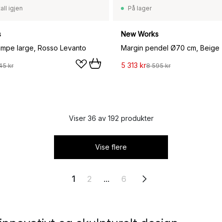
all igjen
På lager
s
New Works
ampe large, Rosso Levanto
Margin pendel Ø70 cm, Beige
5 313 kr
45 kr
8 595 kr
Viser 36 av 192 produkter
Vise flere
1
2
...
6