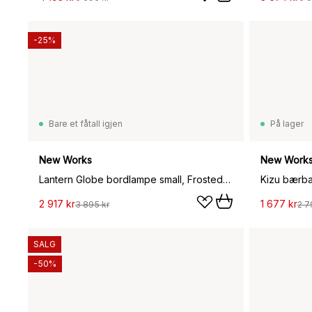
-25%
Bare et fåtall igjen
På lager
New Works
New Work
Lantern Globe bordlampe small, Frosted white opal glass
Kizu bærba
2 917 kr
1 677 kr
3 895 kr
2 7
SALG
-50%