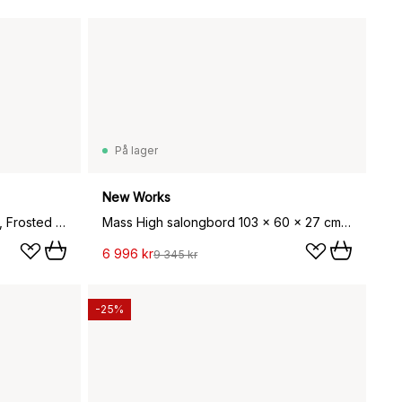
På lager
New Works
Lantern Globe gulvlampe large, Frosted white opal glass
Mass High salongbord 103 x 60 x 27 cm, Walnut
6 996 kr
9 345 kr
-25%