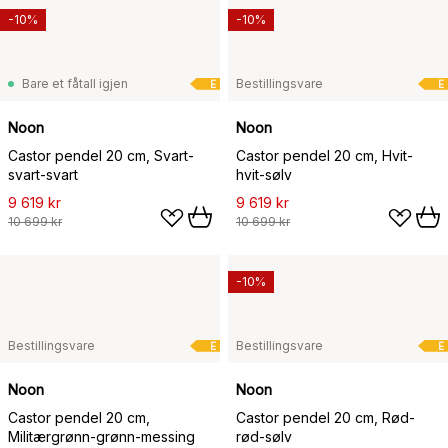
-10%
-10%
Bare et fåtall igjen
Bestillingsvare
E
E
Noon
Noon
Castor pendel 20 cm, Svart-
Castor pendel 20 cm, Hvit-
svart-svart
hvit-sølv
9 619 kr
9 619 kr
10 699 kr
10 699 kr
-10%
Bestillingsvare
Bestillingsvare
E
E
Noon
Noon
Castor pendel 20 cm,
Castor pendel 20 cm, Rød-
Militærgrønn-grønn-messing
rød-sølv