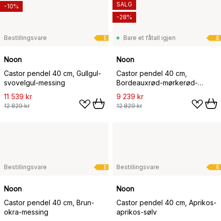
SALG
-10%
-28%
Bestillingsvare
Bare et fåtall igjen
E
E
Noon
Noon
Castor pendel 40 cm, Gullgul-
Castor pendel 40 cm,
svovelgul-messing
Bordeauxrød-mørkerød-
messing
11 539 kr
9 239 kr
12 829 kr
12 829 kr
Bestillingsvare
Bestillingsvare
E
E
Noon
Noon
Castor pendel 40 cm, Brun-
Castor pendel 40 cm, Aprikos-
okra-messing
aprikos-sølv