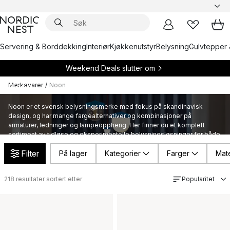
Servering & Borddekking
Interiør
Kjøkkenutstyr
Belysning
Gulvtepper 
Weekend Deals slutter om
Merkevarer
/
Noon
Noon
Noon er et svensk belysningsmerke med fokus på skandinavisk
design, og har mange fargealternativer og kombinasjoner på
armaturer, ledninger og lampeoppheng. Her finner du et komplett
sortiment av tidløse og eksperimentelle belysningsløsninger for både
hjem og offentlige miljøer. Hva er din favorittfarge?
Filter
På lager
Kategorier
Farger
Mate
218
resultater sortert etter
Popularitet