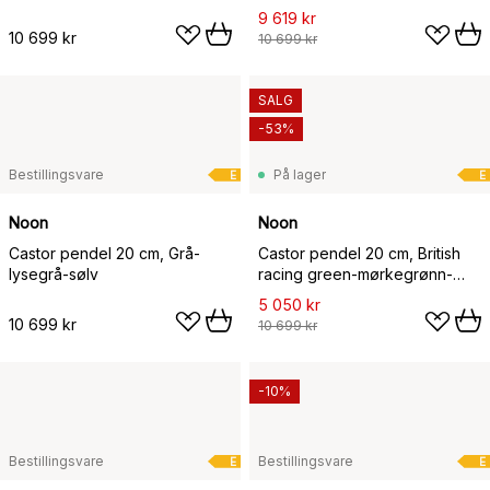
9 619 kr
10 699 kr
10 699 kr
SALG
-53%
Bestillingsvare
På lager
E
E
Noon
Noon
Castor pendel 20 cm, Grå-
Castor pendel 20 cm, British
lysegrå-sølv
racing green-mørkegrønn-
messing
5 050 kr
10 699 kr
10 699 kr
-10%
Bestillingsvare
Bestillingsvare
E
E