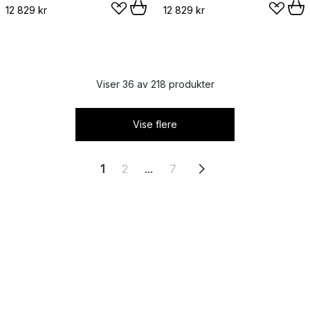
12 829 kr
12 829 kr
Viser 36 av 218 produkter
Vise flere
1
2
...
7