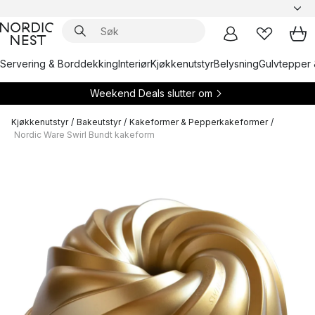
Servering & Borddekking
Interiør
Kjøkkenutstyr
Belysning
Gulvtepper 
Weekend Deals slutter om
Kjøkkenutstyr
/
Bakeutstyr
/
Kakeformer & Pepperkakeformer
/
Nordic Ware Swirl Bundt kakeform