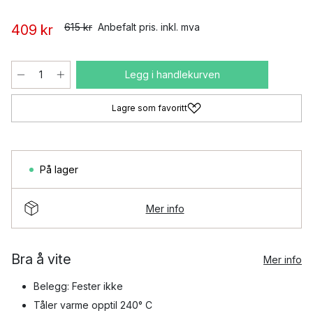
615 kr
Anbefalt pris. inkl. mva
409 kr
Legg i handlekurven
Lagre som favoritt
På lager
Mer info
Bra å vite
Mer info
Belegg: Fester ikke
Tåler varme opptil 240° C