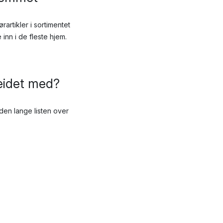
artikler i sortimentet
inn i de fleste hjem.
eidet med?
en lange listen over
som kommer i flere ulike