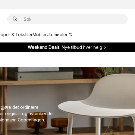
epper & Tekstiler
Møbler
Utemøbler %
Weekend Deals
: Nye tilbud hver helg
gjøre det ordinære
er originalt og nytenkende.
fra Normann Copenhagen.