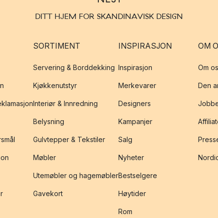
userer Normann Copenhagen lamper, møbler og interiør som selges 
DITT HJEM FOR SKANDINAVISK DESIGN
 her på Nordic Nest.
SORTIMENT
INSPIRASJON
OM 
ider Normann Copenhagen med bærekra
Servering & Borddekking
Inspirasjon
Om os
tig element, både for å skape produkter som lever opp til Normann 
on
Kjøkkenutstyr
Merkevarer
Den an
 mest miljløvennlig og bærekraftig.
reklamasjon
Interiør & Innredning
Designers
Jobbe
Belysning
Kampanjer
Affilia
r mer enn 100 forskjellige typer materialer i sine produkter, fra tre,
rialutvalget skjer på bakgrunn av styrke, holdbarhet og å redusere p
rsmål
Gulvtepper & Tekstiler
Salg
Presse
jon
Møbler
Nyheter
Nordic
uktene er for eksempel FSC-merket. FSC-merket gis bare til treprod
Utemøbler og hagemøbler
Bestselgere
til lokalbefolkningen, hogsten er kontrollert og ikke fører til avskog
r
Gavekort
Høytider
Rom