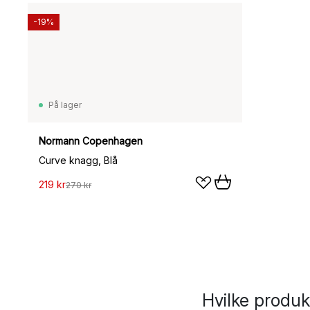
-19%
På lager
Normann Copenhagen
Curve knagg, Blå
219 kr
270 kr
Hvilke produ