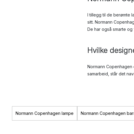
I tillegg til de berømt
sitt. Normann Copenh
De har også smarte og 
Hvilke desig
Normann Copenhagen er 
samarbeid, står det na
Simon Legald: Stå
Jan Christian Delfs
størrelser og farge
Normann Copenhagen lampe
Normann Copenhagen bars
Simon Karkov: Man