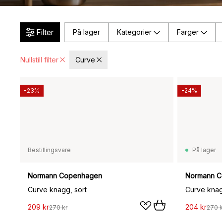
Filter
På lager
Kategorier
Farger
Nullstill filter
Curve
-23%
-24%
Bestillingsvare
På lager
Normann Copenhagen
Normann 
Curve knagg, sort
Curve knag
209 kr
204 kr
270 kr
270 k