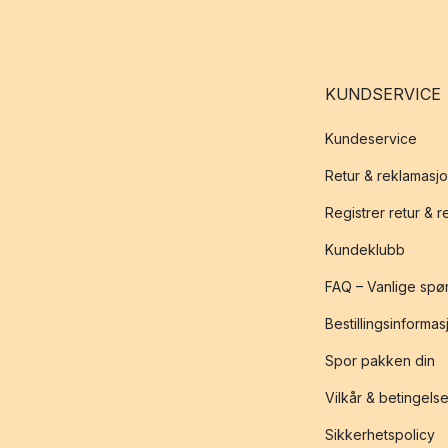
I dag designer og prod
hele verden, ikke minst
KUNDSERVICE
Hvordan arbe
Kundeservice
Materialvalg er et vik
Retur & reklamasj
men også for hva som er
Registrer retur & 
Kundeklubb
Normann Copenhagen bruke
glass og porselen. Mate
FAQ – Vanlige spø
Bestillingsinformas
Majoriteten av treprod
Spor pakken din
skogsdriften tar hensyn 
Vilkår & betingelse
Sikkerhetspolicy