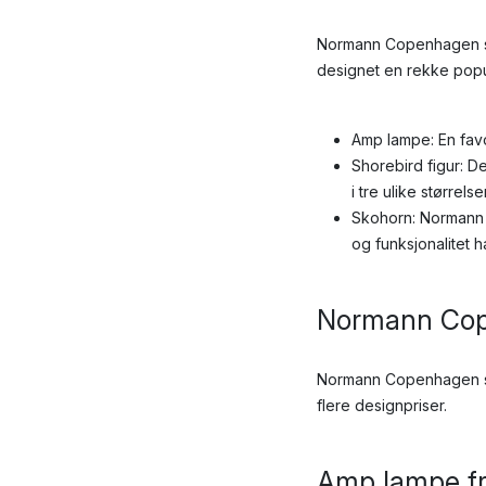
Normann Copenhagen sin
designet en rekke pop
Amp lampe: En favo
Shorebird figur: D
i tre ulike størrels
Skohorn: Normann C
og funksjonalitet 
Normann Cop
Normann Copenhagen 
flere designpriser.
Amp lampe f