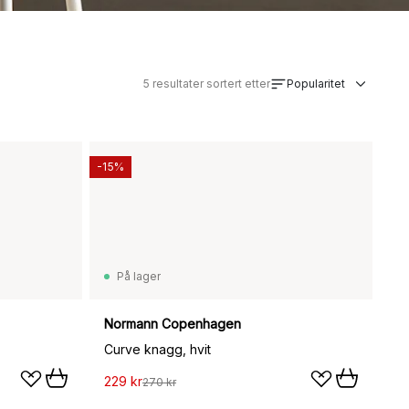
5
resultater sortert etter
Popularitet
-15%
På lager
Normann Copenhagen
Curve knagg, hvit
229 kr
270 kr