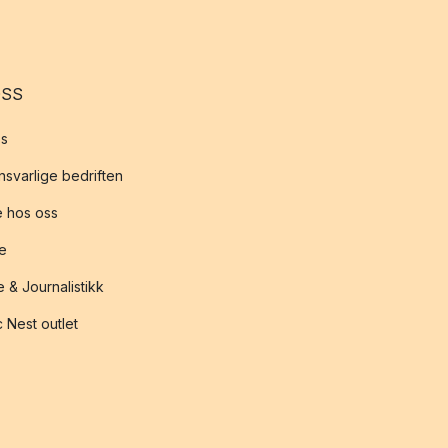
i over 80 land over
OSS
ft og miljø?
s
Copenhagens standard,
svarlige bedriften
 hos oss
te
 stål og stoff, til
åvirkning på miljøet.
 & Journalistikk
 Nest outlet
ukter fra skoger der
ing.