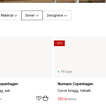
Material
Serier
Designere
-10%
På lager
Copenhagen
Normann Copenhagen
g, ask
Curve knagg, Valnøtt
292 kr
r
325 kr