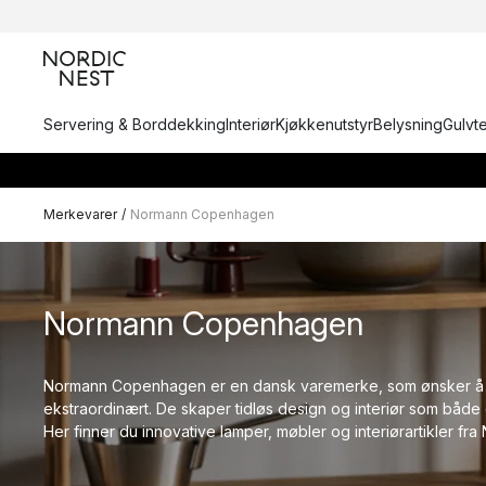
Servering & Borddekking
Interiør
Kjøkkenutstyr
Belysning
Gulvt
Merkevarer
/
Normann Copenhagen
Normann Copenhagen
Normann Copenhagen er en dansk varemerke, som ønsker å 
ekstraordinært. De skaper tidløs design og interiør som både 
Her finner du innovative lamper, møbler og interiørartikler 