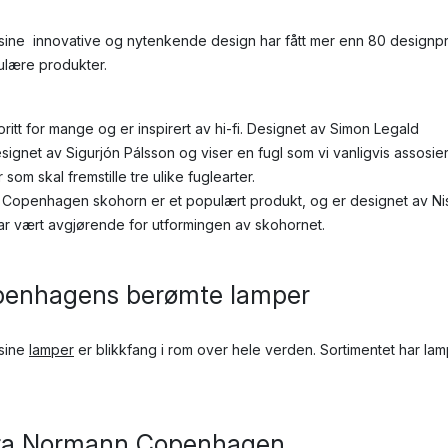
e innovative og nytenkende design har fått mer enn 80 designpri
ulære produkter.
ritt for mange og er inspirert av hi-fi. Designet av Simon Legald
esignet av Sigurjón Pálsson og viser en fugl som vi vanligvis assos
er som skal fremstille tre ulike fuglearter.
openhagen skohorn er et populært produkt, og er designet av Nis Øl
har vært avgjørende for utformingen av skohornet.
enhagens berømte lamper
sine
lamper
er blikkfang i rom over hele verden. Sortimentet har lam
ra Normann Copenhagen