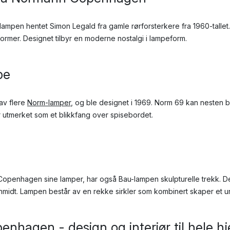
lampen hentet Simon Legald fra gamle rørforsterkere fra 1960-talle
ormer. Designet tilbyr en moderne nostalgi i lampeform.
pe
av flere
Norm-lamper
, og ble designet i 1969. Norm 69 kan nesten 
r utmerket som et blikkfang over spisebordet.
openhagen sine lamper, har også Bau-lampen skulpturelle trekk. D
idt. Lampen består av en rekke sirkler som kombinert skaper et un
nhagen - design og interiør til hele 