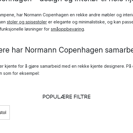
e lampene, har Normann Copenhagen en rekke andre møbler og interiør
agen
stoler og spisestoler
er elegante og minimalistiske, og kan passe 
funksjonelle løsninger for
småoppbevaring
.
nere har Normann Copenhagen samarb
kjente for å gjøre samarbeid med en rekke kjente designere. På d
vn som for eksempel:
r blant annet bak den populære Amp-lampen og Block sidebord.
POPULÆRE FILTRE
: Har designet Little Bird, en minimalistisk og sjarmerende fugl i tre, 
r.
tol
nen bak den ikoniske Norm 69, og flere andre designfavoritter.