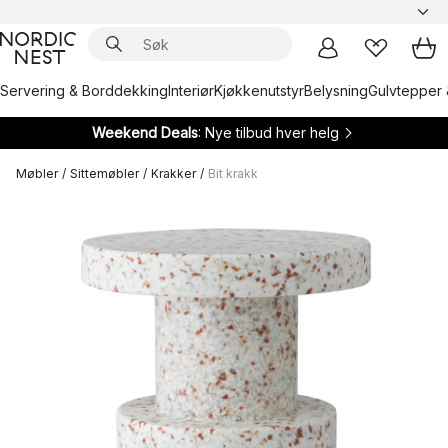
Servering & Borddekking
Interiør
Kjøkkenutstyr
Belysning
Gulvtepper 
Weekend Deals
: Nye tilbud hver helg
Møbler
/
Sittemøbler
/
Krakker
/
Bit krakk