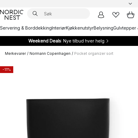
Servering & Borddekking
Interiør
Kjøkkenutstyr
Belysning
Gulvtepper 
Weekend Deals
: Nye tilbud hver helg
Merkevarer
/
Normann Copenhagen
/
Pocket organizer sort
-11%