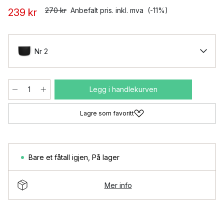
270 kr
Anbefalt pris. inkl. mva
(-11%)
239 kr
Nr 2
Legg i handlekurven
Lagre som favoritt
Bare et fåtall igjen
,
På lager
Mer info