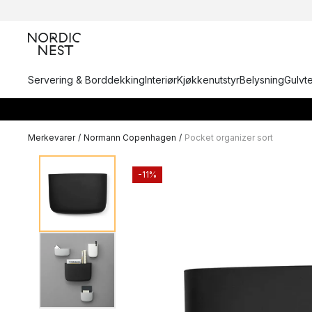
Servering & Borddekking
Interiør
Kjøkkenutstyr
Belysning
Gulvt
Merkevarer
/
Normann Copenhagen
/
Pocket organizer sort
-11%