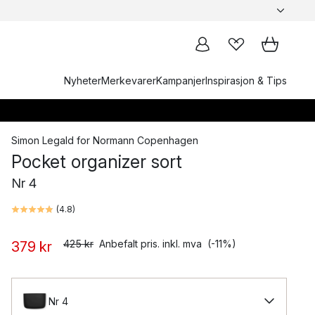
Nyheter
Merkevarer
Kampanjer
Inspirasjon & Tips
Simon Legald
for
Normann Copenhagen
Pocket organizer sort
Nr 4
(
4.8
)
425 kr
Anbefalt pris. inkl. mva
(-11%)
379 kr
Nr 4