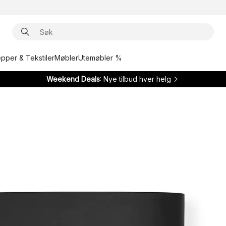
epper & Tekstiler
Møbler
Utemøbler %
Weekend Deals
: Nye tilbud hver helg