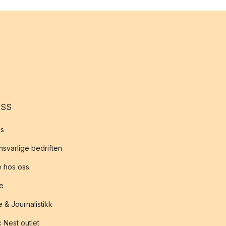
OSS
s
svarlige bedriften
 hos oss
te
 & Journalistikk
 Nest outlet