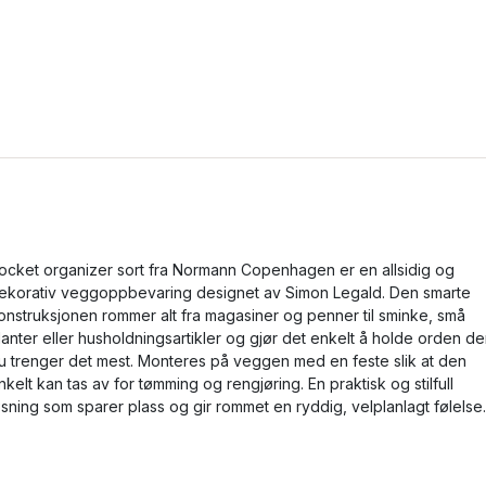
ocket organizer sort fra Normann Copenhagen er en allsidig og
ekorativ veggoppbevaring designet av Simon Legald. Den smarte
onstruksjonen rommer alt fra magasiner og penner til sminke, små
lanter eller husholdningsartikler og gjør det enkelt å holde orden de
u trenger det mest. Monteres på veggen med en feste slik at den
nkelt kan tas av for tømming og rengjøring. En praktisk og stilfull
øsning som sparer plass og gir rommet en ryddig, velplanlagt følelse.