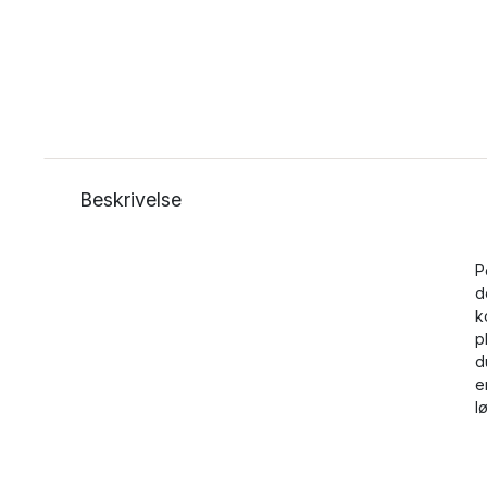
Beskrivelse
P
d
k
p
d
e
l