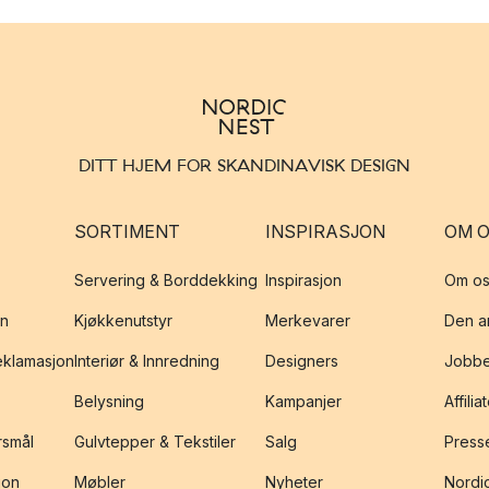
DITT HJEM FOR SKANDINAVISK DESIGN
SORTIMENT
INSPIRASJON
OM 
Servering & Borddekking
Inspirasjon
Om os
on
Kjøkkenutstyr
Merkevarer
Den an
reklamasjon
Interiør & Innredning
Designers
Jobbe
Belysning
Kampanjer
Affilia
rsmål
Gulvtepper & Tekstiler
Salg
Presse
jon
Møbler
Nyheter
Nordic