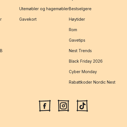
Utemøbler og hagemøbler
Bestselgere
r
Gavekort
Høytider
Rom
Gavetips
2B
Nest Trends
Black Friday 2026
Cyber Monday
Rabattkoder Nordic Nest