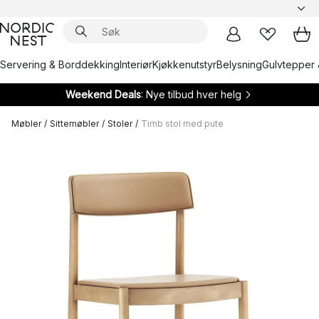
Servering & Borddekking
Interiør
Kjøkkenutstyr
Belysning
Gulvtepper 
Weekend Deals
: Nye tilbud hver helg
Møbler
/
Sittemøbler
/
Stoler
/
Timb stol med pute