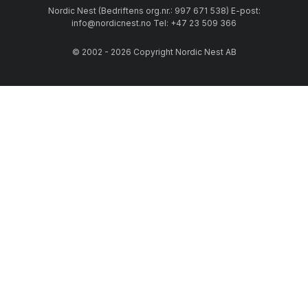
Nordic Nest (Bedriftens org.nr.: 997 671 538) E-post:
info@nordicnest.no Tel: +47 23 509 366
© 2002 - 2026 Copyright Nordic Nest AB