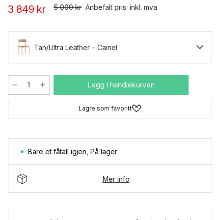
5 000 kr
Anbefalt pris. inkl. mva
3 849 kr
Tan/Ultra Leather – Camel
Legg i handlekurven
Lagre som favoritt
Bare et fåtall igjen
,
På lager
Mer info