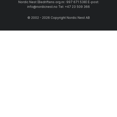
Nordic Nest (Bedriftens org.nr.: 997 671 538) E-post:
info@nordicnest.no Tel: +47 23 509 366
© 2002 - 2026 Copyright Nordic Nest AB