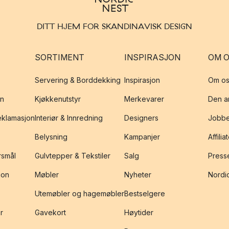
DITT HJEM FOR SKANDINAVISK DESIGN
SORTIMENT
INSPIRASJON
OM 
Servering & Borddekking
Inspirasjon
Om os
on
Kjøkkenutstyr
Merkevarer
Den an
reklamasjon
Interiør & Innredning
Designers
Jobbe
Belysning
Kampanjer
Affilia
rsmål
Gulvtepper & Tekstiler
Salg
Presse
jon
Møbler
Nyheter
Nordic
Utemøbler og hagemøbler
Bestselgere
r
Gavekort
Høytider