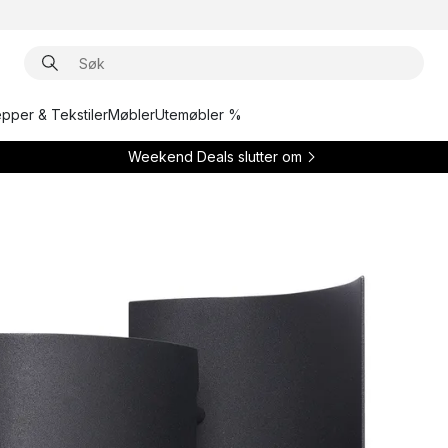
epper & Tekstiler
Møbler
Utemøbler %
Weekend Deals slutter om