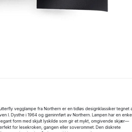
utterfly vegglampe fra Northern er en tidløs designklassiker tegnet 
ven I. Dysthe i 1964 og gjeninnført av Northern. Lampen har en enke
legant form med skjult lyskilde som gir et mykt, omgivende skjær—
erfekt for lesekroken, gangen eller soverommet. Den diskrete