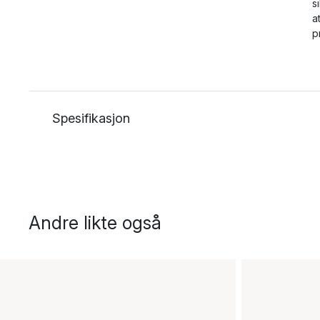
s
a
p
Spesifikasjon
Andre likte også