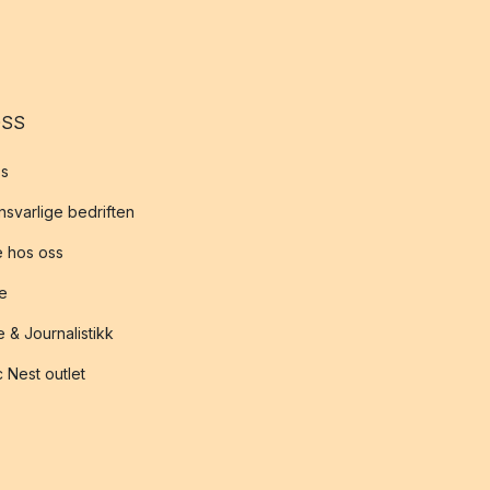
OSS
s
svarlige bedriften
 hos oss
te
 & Journalistikk
 Nest outlet