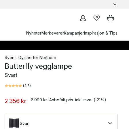
Nyheter
Merkevarer
Kampanjer
Inspirasjon & Tips
Sven I. Dysthe
for
Northern
Butterfly vegglampe
Svart
(
4.8
)
2 990 kr
Anbefalt pris. inkl. mva
(-21%)
2 356 kr
Svart