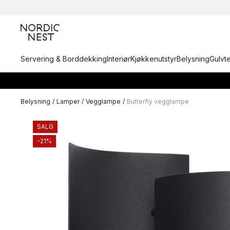
Servering & Borddekking
Interiør
Kjøkkenutstyr
Belysning
Gulvt
Belysning
/
Lamper
/
Vegglampe
/
Butterfly vegglampe
SALG
-21%