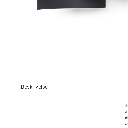
Beskrivelse
B
S
e
p