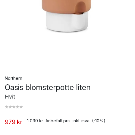
Northern
Oasis blomsterpotte liten
Hvit
1 090 kr
Anbefalt pris. inkl. mva
(-10%)
979 kr