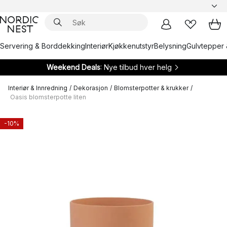
Servering & Borddekking
Interiør
Kjøkkenutstyr
Belysning
Gulvtepper 
Weekend Deals
: Nye tilbud hver helg
Interiør & Innredning
/
Dekorasjon
/
Blomsterpotter & krukker
/
Oasis blomsterpotte liten
-10%