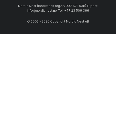
Nordic Nest (Bedriftens org.nr.: 997 671 538) E-post:
info@nordicnest.no Tel: +47 23 509 366
© 2002 - 2026 Copyright Nordic Nest AB