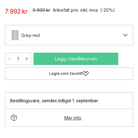
9 990 kr
Anbefalt pris. inkl. mva
(-20%)
7 992 kr
Grey-red
Legg i handlekurven
Lagre som favoritt
Bestillingsvare
,
sendes tidligst 1. september
Mer info