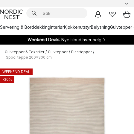
Servering & Borddekking
Interiør
Kjøkkenutstyr
Belysning
Gulvtepper 
Weekend Deals
: Nye tilbud hver helg
Gulvtepper & Tekstiler
/
Gulvtepper
/
Plasttepper
/
Spool teppe 200x300 cm
WEEKEND DEAL
-20%