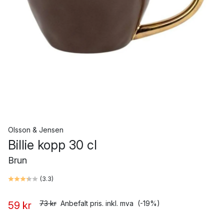
Olsson & Jensen
Billie kopp 30 cl
Brun
(
3.3
)
73 kr
Anbefalt pris. inkl. mva
(-19%)
59 kr