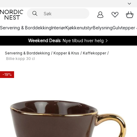
Servering & Borddekking
Interiør
Kjøkkenutstyr
Belysning
Gulvtepper 
Weekend Deals
: Nye tilbud hver helg
Servering & Borddekking
/
Kopper & Krus
/
Kaffekopper
/
Billie kopp 30 cl
-19%