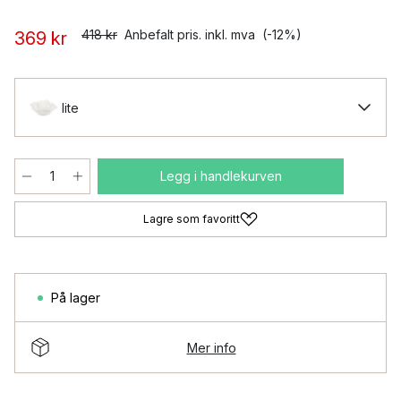
418 kr
Anbefalt pris. inkl. mva
(-12%)
369 kr
lite
Legg i handlekurven
Lagre som favoritt
På lager
Mer info