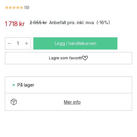
(
5
)
2 055 kr
Anbefalt pris. inkl. mva
(-16%)
1 718 kr
Legg i handlekurven
Lagre som favoritt
På lager
Mer info