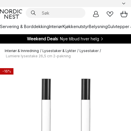
Servering & Borddekking
Interiør
Kjøkkenutstyr
Belysning
Gulvtepper 
Weekend Deals
: Nye tilbud hver helg
Interiør & Innredning
/
Lysestaker & Lykter
/
Lysestaker
/
Lumiere lysestake 26,5 cm 2-pakning
-16%