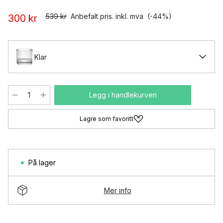
539 kr
Anbefalt pris. inkl. mva
(-44%)
300 kr
Klar
Legg i handlekurven
Lagre som favoritt
På lager
Mer info