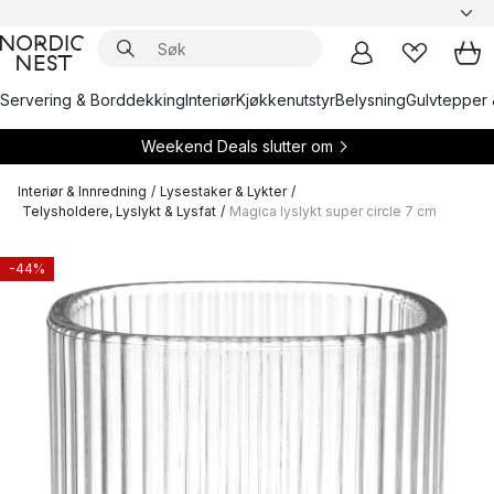
Servering & Borddekking
Interiør
Kjøkkenutstyr
Belysning
Gulvtepper 
Weekend Deals slutter om
Interiør & Innredning
/
Lysestaker & Lykter
/
Telysholdere, Lyslykt & Lysfat
/
Magica lyslykt super circle 7 cm
-44%