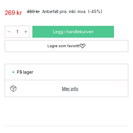
489 kr
Anbefalt pris. inkl. mva
(-45%)
269 kr
Legg i handlekurven
Lagre som favoritt
På lager
Mer info