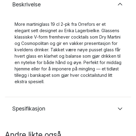
Beskrivelse
More martiniglass 19 cl 2-pk fra Orrefors er et
elegant sett designet av Erika Lagerbielke. Glassens
klassiske V-form fremhever cocktails som Dry Martini
og Cosmopolitan og gir en vakker presentasjon for
kveldens drinker. Takket være nøye pusset glass får
hvert glass en klarhet og balanse som gjør drikken til
en nytelse for både hånd og øye. Perfekt for middag
hjemme eller for å imponere på mingling — et tidløst
tillegg i barskapet som gjør hver cocktailstund litt
ekstra spesiell.
Spesifikasjon
Andre likte også