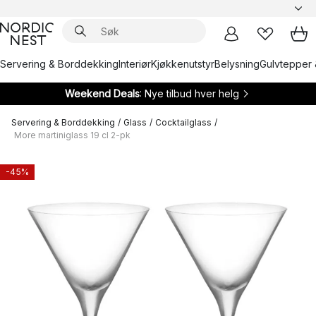
Servering & Borddekking
Interiør
Kjøkkenutstyr
Belysning
Gulvtepper 
Weekend Deals
: Nye tilbud hver helg
Servering & Borddekking
/
Glass
/
Cocktailglass
/
More martiniglass 19 cl 2-pk
-45%