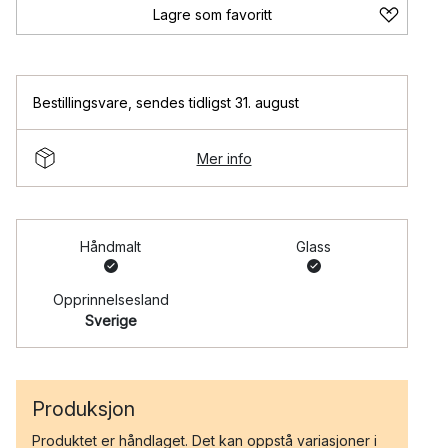
Lagre som favoritt
Bestillingsvare
,
sendes tidligst 31. august
Mer info
Håndmalt
Glass
Opprinnelsesland
Sverige
Produksjon
Produktet er håndlaget. Det kan oppstå variasjoner i