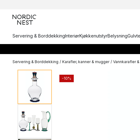
Servering & Borddekking
Interiør
Kjøkkenutstyr
Belysning
Gulvt
Servering & Borddekking
/
Karafler, kanner & mugger
/
Vannkarafler 
-10%