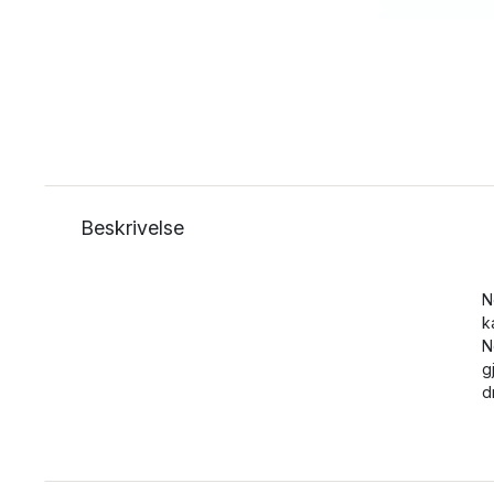
Beskrivelse
N
k
N
g
d