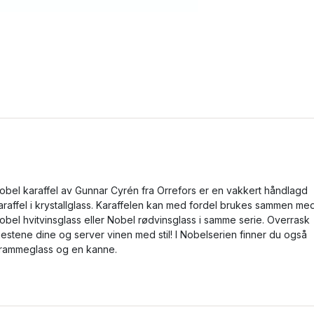
obel karaffel av Gunnar Cyrén fra Orrefors er en vakkert håndlagd
araffel i krystallglass. Karaffelen kan med fordel brukes sammen me
obel hvitvinsglass eller Nobel rødvinsglass i samme serie. Overrask
jestene dine og server vinen med stil! I Nobelserien finner du også
rammeglass og en kanne.