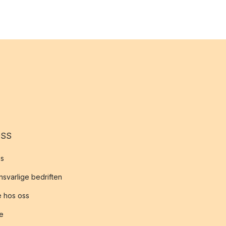
OSS
s
svarlige bedriften
 hos oss
te