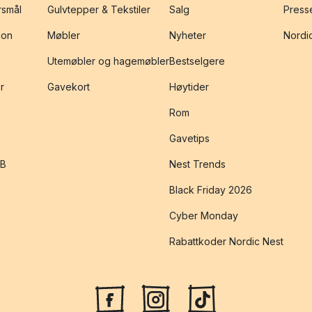
rsmål
Gulvtepper & Tekstiler
Salg
Presse
jon
Møbler
Nyheter
Nordic
Utemøbler og hagemøbler
Bestselgere
r
Gavekort
Høytider
Rom
Gavetips
2B
Nest Trends
Black Friday 2026
Cyber Monday
Rabattkoder Nordic Nest