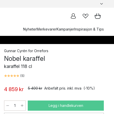
Nyheter
Merkevarer
Kampanjer
Inspirasjon & Tips
Gunnar Cyrén
for
Orrefors
Nobel karaffel
karaffel 118 cl
(
5
)
5 400 kr
Anbefalt pris. inkl. mva
(-10%)
4 859 kr
Legg i handlekurven