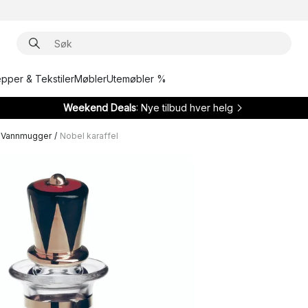
epper & Tekstiler
Møbler
Utemøbler %
Weekend Deals
: Nye tilbud hver helg
& Vannmugger
/
Nobel karaffel