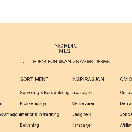
DITT HJEM FOR SKANDINAVISK DESIGN
SORTIMENT
INSPIRASJON
OM 
Servering & Borddekking
Inspirasjon
Om os
on
Kjøkkenutstyr
Merkevarer
Den an
reklamasjon
Interiør & Innredning
Designers
Jobbe
Belysning
Kampanjer
Affilia