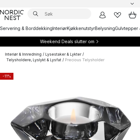
Servering & Borddekking
Interiør
Kjøkkenutstyr
Belysning
Gulvtepper 
Weekend Deals slutter om
Interiør & Innredning
/
Lysestaker & Lykter
/
Telysholdere, Lyslykt & Lysfat
/
Precious Telysholder
-11%