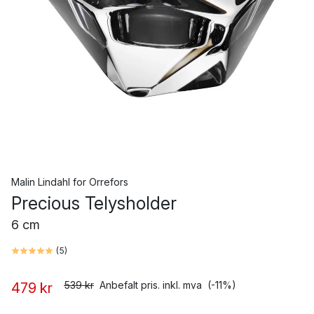
Malin Lindahl
for
Orrefors
Precious Telysholder
6 cm
(
5
)
539 kr
Anbefalt pris. inkl. mva
(-11%)
479 kr