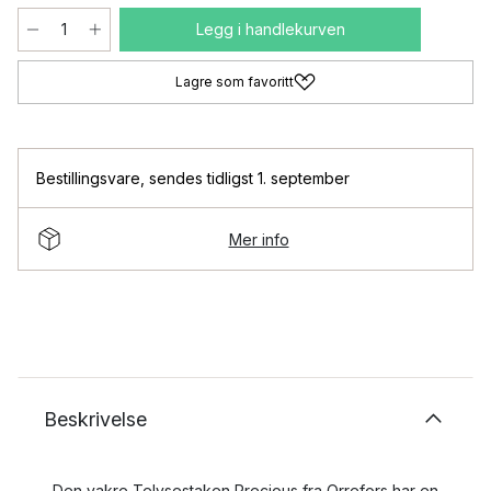
Legg i handlekurven
Lagre som favoritt
Bestillingsvare
,
sendes tidligst 1. september
Mer info
Beskrivelse
Den vakre Telysestaken Precious fra Orrefors har en