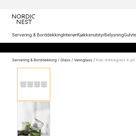
Servering & Borddekking
Interiør
Kjøkkenutstyr
Belysning
Gulvt
Servering & Borddekking
/
Glass
/
Vannglass
/
Kuki drikkeglass 4-pk