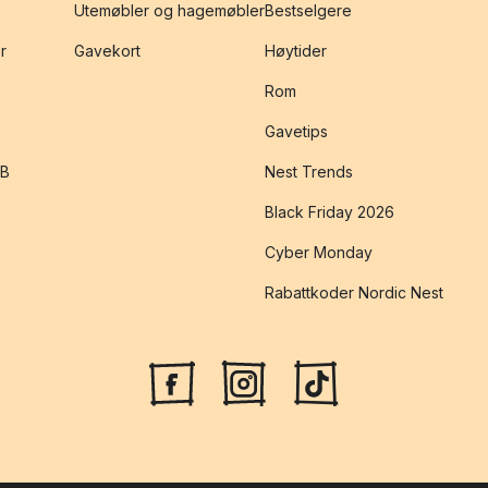
Utemøbler og hagemøbler
Bestselgere
r
Gavekort
Høytider
Rom
Gavetips
2B
Nest Trends
Black Friday 2026
Cyber Monday
Rabattkoder Nordic Nest