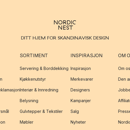
DITT HJEM FOR SKANDINAVISK DESIGN
SORTIMENT
INSPIRASJON
OM 
Servering & Borddekking
Inspirasjon
Om os
on
Kjøkkenutstyr
Merkevarer
Den an
reklamasjon
Interiør & Innredning
Designers
Jobbe
Belysning
Kampanjer
Affilia
rsmål
Gulvtepper & Tekstiler
Salg
Presse
jon
Møbler
Nyheter
Nordic