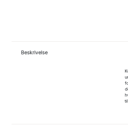
Beskrivelse
K
u
f
d
h
t