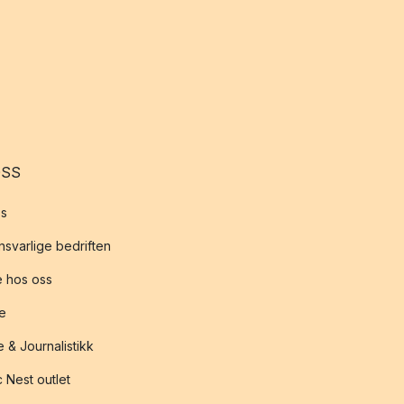
OSS
s
svarlige bedriften
 hos oss
te
 & Journalistikk
 Nest outlet