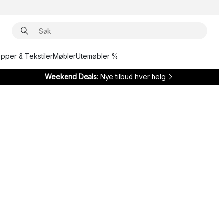
epper & Tekstiler
Møbler
Utemøbler %
Weekend Deals
: Nye tilbud hver helg