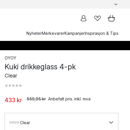
Nyheter
Merkevarer
Kampanjer
Inspirasjon & Tips
OYOY
Kuki drikkeglass 4-pk
Clear
559,95 kr
Anbefalt pris. inkl. mva
433 kr
Clear