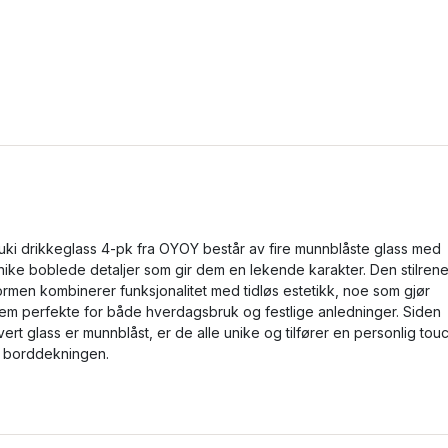
uki drikkeglass 4-pk fra OYOY består av fire munnblåste glass med
nike boblede detaljer som gir dem en lekende karakter. Den stilren
ormen kombinerer funksjonalitet med tidløs estetikk, noe som gjør
em perfekte for både hverdagsbruk og festlige anledninger. Siden
vert glass er munnblåst, er de alle unike og tilfører en personlig tou
il borddekningen.